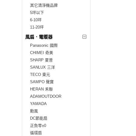
其它清淨機品牌
5坪以下
6-10坪
11-20坪
風扇．電暖器
Panasonic 國際
CHIMEI 奇美
SHARP 夏普
SANLUX 三洋
TECO 東元
SAMPO 聲寶
HERAN 禾聯
ADAMOUTDOOR
YAMADA
勳風
DC節能扇
正負零±0
循環扇