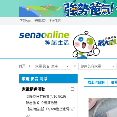
下載App
服務據點
神揚保代
首頁
家電 影音 清淨
健康美容家電
家電 影音 清淨
依上架日期
價
家電精選活動
國際夏日有禮賞(4/10-8/19)
酷暑激省 冷氣狂歡購
【限時瘋搶】Dyson造型家電6折
up