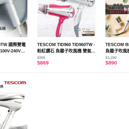
售
48TW 國際雙電
TESCOM TID960 TID960TW -
TESCOM B
0V-240V公
粉紅鑽石 負離子吹風機 雙氣流
負離子吹風機
月 贈康定植萃
風罩 公司貨 保固12個月
罩配件組 公
$990
$1,290
$869
$890