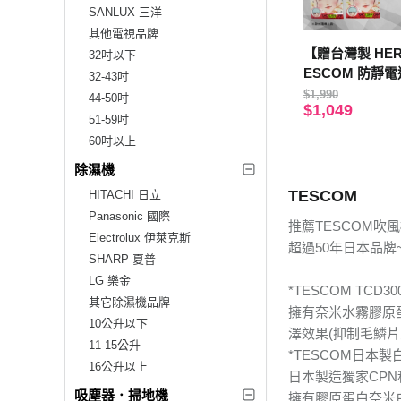
SANLUX 三洋
其他電視品牌
【贈台灣製 HER
32吋以下
ESCOM 防靜
32-43吋
風機TID2200 / T
$1,990
44-50吋
$1,049
色 公司貨 保固
51-59吋
60吋以上
除濕機
TESCOM
HITACHI 日立
Panasonic 國際
推薦TESCOM吹
Electrolux 伊萊克斯
超過50年日本品牌
SHARP 夏普
LG 樂金
*TESCOM TCD
其它除濕機品牌
擁有奈米水霧膠原
10公升以下
澤效果(抑制毛鱗片
11-15公升
*TESCOM日本製
16公升以上
日本製造獨家CPN
吸塵器．掃地機
擁有膠原蛋白奈米