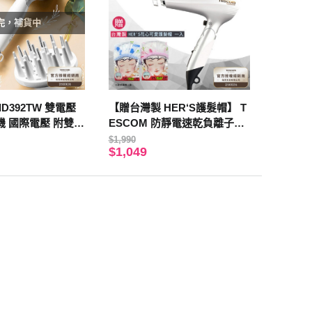
完，補貨中
ID392TW 雙電壓
【贈台灣製 HER‘S護髮帽】 T
 國際電壓 附雙風
ESCOM 防靜電速乾負離子吹
司貨 保固12個月
風機TID2200 / TID2200TW -白
$1,990
$1,049
色 公司貨 保固一年