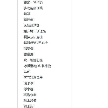
電鍋．電子鍋
多功能調理鍋
烤箱
微波爐
蒸氣烘烤爐
果汁機．調理機
攪拌及研磨機
烤盤/鬆餅/點心機
咖啡機
電磁爐
烤．製麵包機
冰淇淋/刨冰/製冰機
其他
其它料理電器
濾水壺
淨水器
氣泡水機
飲水設備
熱水瓶