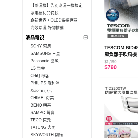
【除濕機】告別潮濕一機搞定
家電福利品特殺
嶄新世界，QLED電視專區
高效除濕 好物推薦
液晶電視
SONY 索尼
TESCOM BID
SAMSUNG 三星
壓負離子吹風機 10
Panasonic 國際
司貨 保固12個
$1,190
$790
洗髮乳10ml
LG 樂金
CHiQ 啟客
PHILIPS 飛利浦
Xiaomi 小米
CHIMEI 奇美
BENQ 明基
SAMPO 聲寶
TECO 東元
TATUNG 大同
SKYWORTH 創維