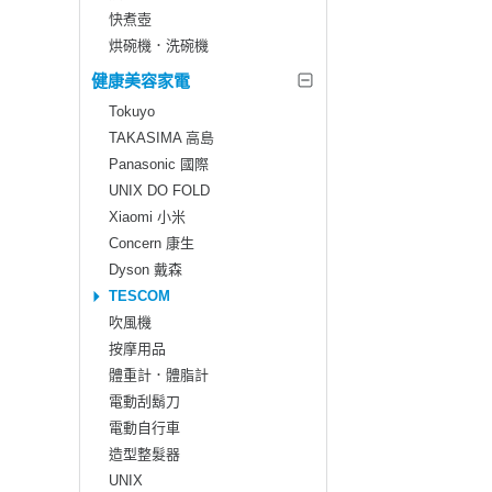
快煮壺
烘碗機．洗碗機
健康美容家電
Tokuyo
TAKASIMA 高島
Panasonic 國際
UNIX DO FOLD
Xiaomi 小米
Concern 康生
Dyson 戴森
TESCOM
吹風機
按摩用品
體重計．體脂計
電動刮鬍刀
電動自行車
造型整髮器
UNIX