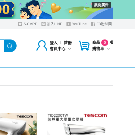
展開廣告
S-CARE
加入LINE
YouTube
FB粉絲團
商品
項
登入
︱
註冊
0
購物車
會員中心