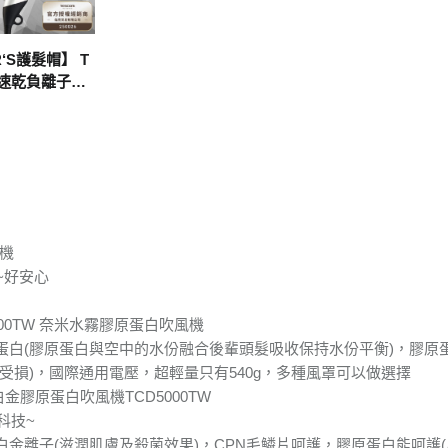
‘S護髮帽】 T
電速乾負離子吹
ID2200TW -白
一年
風機
~好安心
3000TW 奈米水霧膠原蛋白吹風機
蛋白(膠原蛋白與空中的水份融合後輩頭髮吸收保持水份平衡)，膠原
受損)，國際通用電壓，超輕量只有540g，多種風罩可以做選擇
白金膠原蛋白吹風機TCD5000TW
科技~
白金離子(滋潤肌膚及殺菌效果)，CPN毛鱗片呵護，膠原蛋白能呵護