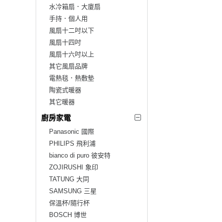
水冷箱扇．大廈扇
手持．個人用
風扇十二吋以下
風扇十四吋
風扇十六吋以上
其它風扇品牌
電熱毯．熱敷墊
陶瓷式暖器
其它暖器
廚房家電
Panasonic 國際
PHILIPS 飛利浦
bianco di puro 彼安特
ZOJIRUSHI 象印
TATUNG 大同
SAMSUNG 三星
保溫杯/隨行杯
BOSCH 博世