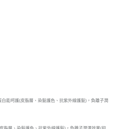
蛋白能呵護(皮脂層、染髮護色、抗紫外線護髮)，負離子潤
(皮脂層、染髮護色、抗紫外線護髮)，負離子潤澤效果(抑