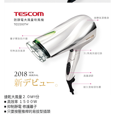
速乾大風量２.０M³/分
■ 高效率 １５００Ｗ
■ 抑制靜電 修護離子
■ 只要按壓推桿的易拔型插頭