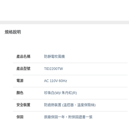
規格說明
產品名稱
防靜電吹風機
產品型號
TID2200TW
電源
AC 110V 60Hz
顏色
珍珠白(W)/ 朱丹紅(R)
安全裝置
防過熱裝置 (溫控器、溫度保險絲)
保固
原廠保固一年，附保固證書一張