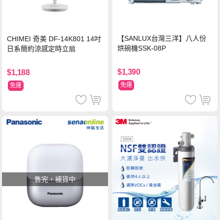
【SANLUX台灣三洋】八人份
CHIMEI 奇美 DF-14K801 14吋
烘碗機SSK-08P
日系簡約涼感定時立扇
$1,390
$1,188
免運
免運
售完，補貨中