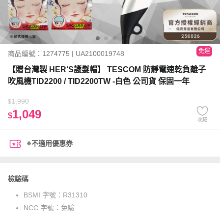
免運
商品編號：1274775 | UA2100019748
【贈台灣製 HER‘S護髮帽】 TESCOM 防靜電速乾負離子
吹風機TID2200 / TID2200TW -白色 公司貨 保固一年
1,990
$
1,049
$
收藏
※不適用優惠券
檢驗碼
BSMI 字號：
R31310
NCC 字號：
免驗