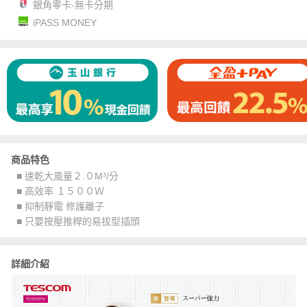
銀角零卡-無卡分期
iPASS MONEY
商品特色
■ 速乾大風量２.０M³/分
■ 高效率 １５００Ｗ
■ 抑制靜電 修護離子
■ 只要按壓推桿的易拔型插頭
詳細介紹