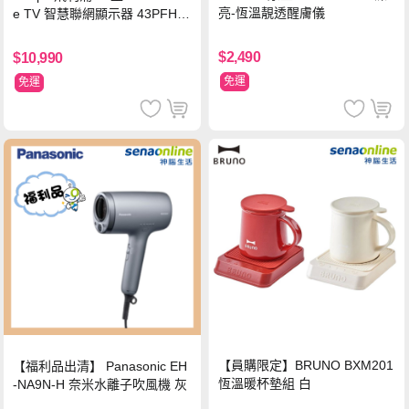
亮-恆溫靚透醒膚儀
e TV 智慧聯網顯示器 43PFH6
220 ★立架組合(含立架安裝)
$2,490
$10,990
免運
免運
【員購限定】BRUNO BXM201
【福利品出清】 Panasonic EH
恆溫暖杯墊組 白
-NA9N-H 奈米水離子吹風機 灰