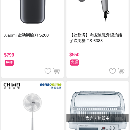
【達新牌】陶瓷遠紅外線負離
Xiaomi 電動刮鬍刀 S200
子吹風機 TS-6388
$550
$799
免運
免運
售完，補貨中