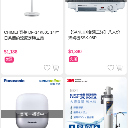
【SANLUX台灣三洋】八人份
CHIMEI 奇美 DF-14K801 14吋
烘碗機SSK-08P
日系簡約涼感定時立扇
$1,390
$1,188
免運
免運
售完，補貨中