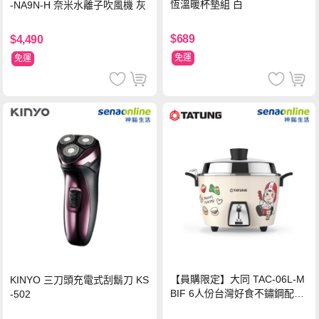
恆溫暖杯墊組 白
-NA9N-H 奈米水離子吹風機 灰
$689
$4,490
免運
免運
【員購限定】大同 TAC-06L-M
KINYO 三刀頭充電式刮鬍刀 KS
BIF 6人份台灣好食不鏽鋼配件
-502
電鍋