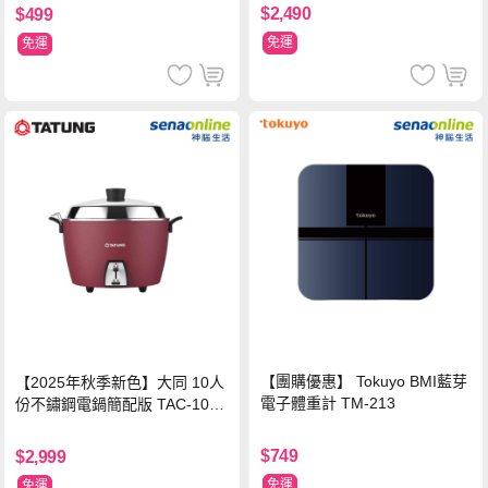
$2,490
$499
免運
免運
【團購優惠】 Tokuyo BMI藍芽
【2025年秋季新色】大同 10人
電子體重計 TM-213
份不鏽鋼電鍋簡配版 TAC-10L-
MCRL 莓果紅
$749
$2,999
免運
免運