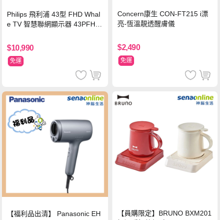
Concern康生 CON-FT215 i漂
Philips 飛利浦 43型 FHD Whal
亮-恆溫靚透醒膚儀
e TV 智慧聯網顯示器 43PFH6
220 ★立架組合(含立架安裝)
$2,490
$10,990
免運
免運
【員購限定】BRUNO BXM201
【福利品出清】 Panasonic EH