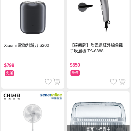
【達新牌】陶瓷遠紅外線負離
Xiaomi 電動刮鬍刀 S200
子吹風機 TS-6388
$550
$799
免運
免運
售完，補貨中