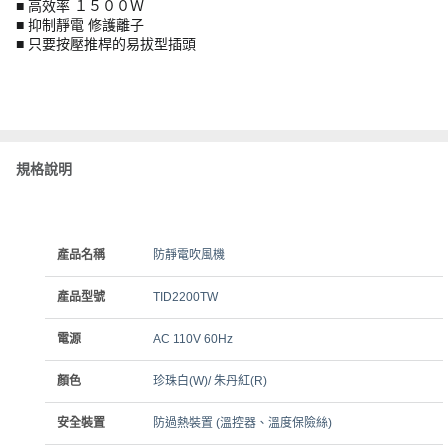
■ 高效率 １５００Ｗ
■ 抑制靜電 修護離子
■ 只要按壓推桿的易拔型插頭
規格說明
產品名稱
防靜電吹風機
產品型號
TID2200TW
電源
AC 110V 60Hz
顏色
珍珠白(W)/ 朱丹紅(R)
安全裝置
防過熱裝置 (溫控器、溫度保險絲)