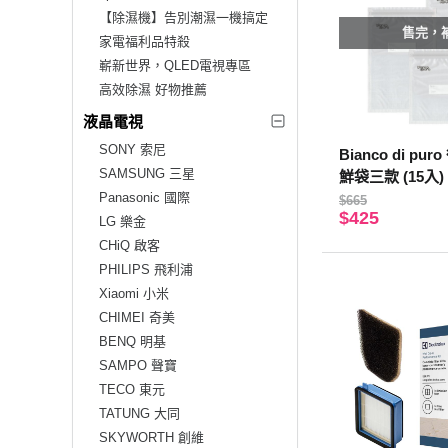
【除濕機】告別潮濕一機搞定
售完，
家電福利品特殺
嶄新世界，QLED電視專區
高效除濕 好物推薦
液晶電視
SONY 索尼
Bianco di p
SAMSUNG 三星
鮮袋三款 (15入) 
Panasonic 國際
$665
$425
LG 樂金
CHiQ 啟客
PHILIPS 飛利浦
Xiaomi 小米
CHIMEI 奇美
BENQ 明基
SAMPO 聲寶
TECO 東元
TATUNG 大同
SKYWORTH 創維