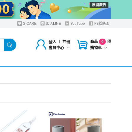
展開廣告
S-CARE
加入LINE
YouTube
FB粉絲團
商品
項
登入
︱
註冊
0
購物車
會員中心