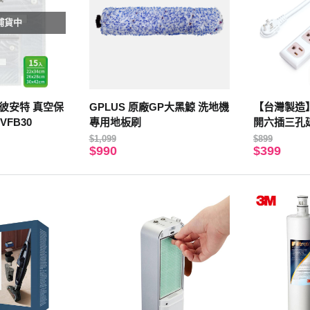
補貨中
uro 彼安特 真空保
GPLUS 原廠GP大黑鯨 洗地機
【台灣製造】R
VFB30
專用地板刷
開六插三孔延
$1,099
$899
$990
$399