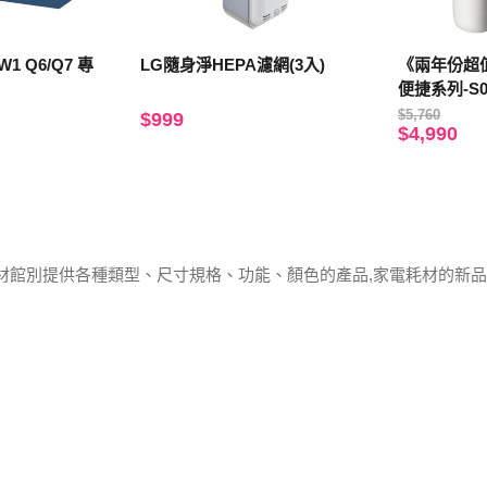
KW1 Q6/Q7 專
LG隨身淨HEPA濾網(3入)
《兩年份超
便捷系列-S00
5
$5,760
$999
$4,990
材館別提供各種類型、尺寸規格、功能、顏色的產品,家電耗材的新