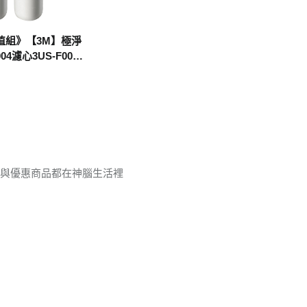
值組》【3M】極淨
4濾心3US-F004-
品與優惠商品都在神腦生活裡