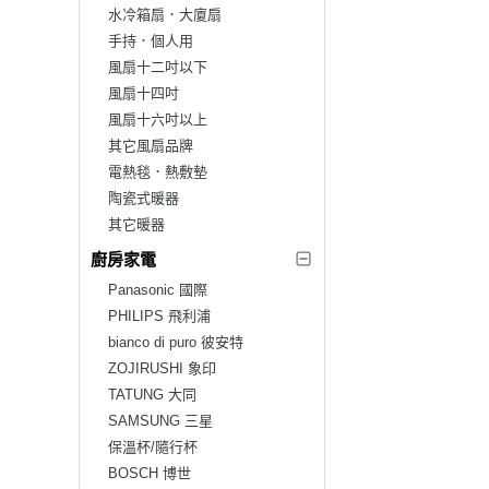
水冷箱扇．大廈扇
手持．個人用
風扇十二吋以下
風扇十四吋
風扇十六吋以上
其它風扇品牌
電熱毯．熱敷墊
陶瓷式暖器
其它暖器
廚房家電
Panasonic 國際
PHILIPS 飛利浦
bianco di puro 彼安特
ZOJIRUSHI 象印
TATUNG 大同
SAMSUNG 三星
保溫杯/隨行杯
BOSCH 博世