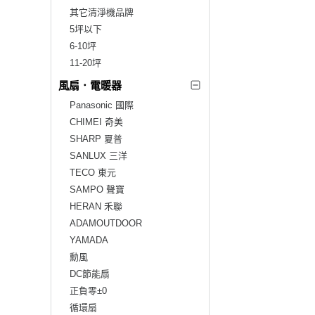
其它清淨機品牌
5坪以下
6-10坪
11-20坪
風扇．電暖器
Panasonic 國際
CHIMEI 奇美
SHARP 夏普
SANLUX 三洋
TECO 東元
SAMPO 聲寶
HERAN 禾聯
ADAMOUTDOOR
YAMADA
勳風
DC節能扇
正負零±0
循環扇