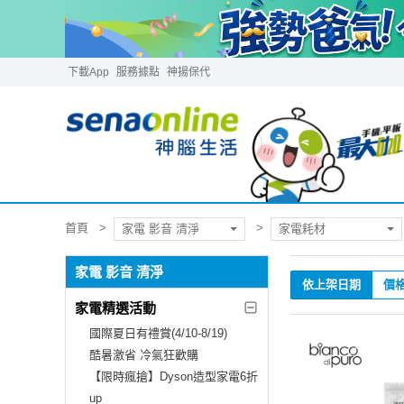
下載App
服務據點
神揚保代
首頁
家電 影音 清淨
家電耗材
家電 影音 清淨
依上架日期
價
家電精選活動
國際夏日有禮賞(4/10-8/19)
酷暑激省 冷氣狂歡購
【限時瘋搶】Dyson造型家電6折
up