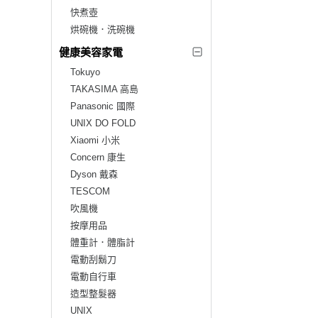
快煮壺
烘碗機．洗碗機
健康美容家電
Tokuyo
TAKASIMA 高島
Panasonic 國際
UNIX DO FOLD
Xiaomi 小米
Concern 康生
Dyson 戴森
TESCOM
吹風機
按摩用品
體重計．體脂計
電動刮鬍刀
電動自行車
造型整髮器
UNIX