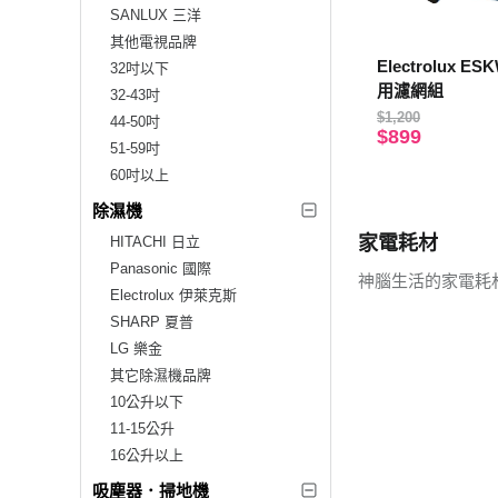
SANLUX 三洋
其他電視品牌
Electrolux ES
32吋以下
用濾網組
32-43吋
$1,200
44-50吋
$899
51-59吋
60吋以上
除濕機
家電耗材
HITACHI 日立
Panasonic 國際
神腦生活的家電耗
Electrolux 伊萊克斯
SHARP 夏普
LG 樂金
其它除濕機品牌
10公升以下
11-15公升
16公升以上
吸塵器．掃地機