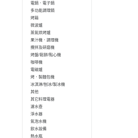
電鍋．電子鍋
多功能調理鍋
烤箱
微波爐
蒸氣烘烤爐
果汁機．調理機
攪拌及研磨機
烤盤/鬆餅/點心機
咖啡機
電磁爐
烤．製麵包機
冰淇淋/刨冰/製冰機
其他
其它料理電器
濾水壺
淨水器
氣泡水機
飲水設備
熱水瓶