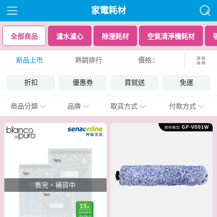
家電耗材
全部商品
濾水濾心
除溼耗材
空氣清淨機耗材
新品上市
熱銷排行
價格
折扣
優惠券
買就送
免運
商品分類
品牌
取貨方式
付款方式
售完，補貨中