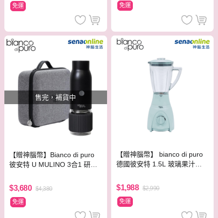
免運
免運
售完，補貨中
【贈神腦幣】 bianco di puro
【贈神腦幣】Bianco di puro
德國彼安特 1.5L 玻璃果汁調
彼安特 U MULINO 3合1 研磨
理機 BL300 可製作冰沙
手沖旅行組 CG031
$1,988
$3,680
$2,990
$4,380
免運
免運