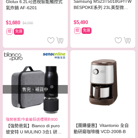
Samsung MS23T5018GP/TW
Glolux 6.2L可透視智能觸控式
BESPOKE系列 23L美型微波
氣炸鍋 AF-6201
爐 珊瑚粉
$5,490
$1,680
$4,980
贈
免運
贈
免運
售完，補貨中
強勢爸氣!今夏最狂送禮現折800
【團購優惠】Vitantonio 全自
【強勢爸氣】Bianco di puro
動研磨咖啡機 VCD-200B-B
彼安特 U MULINO 3合1 研磨
手沖旅行組 CG031