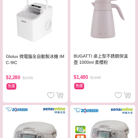
BUGATTI 桌上型不銹鋼保溫
Glolux 微電腦全自動製冰機 IM
壺 1000ml 柔櫻粉
C-9IC
$1,480
$2,280
$1,680
$3,990
免運
免運