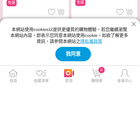
免運
免運
本網站使用cookies以提供更優質的購物體驗，若您繼續瀏覽
本網站內容，即表示您同意本網站使用cookie。如欲了解更多
資訊，請參閱本網站之
隱私權政策
我同意
0
首頁
收藏清單
影音
購物車
會員中心
SANLUX 5L三段定溫熱水瓶(2
ZERO零式 SHAKE+健康搖搖
級能效) SU-AP501T
果昔杯 ZD-14A70SHK
$2,990
$1,250
$3,290
$1,280
免運
免運