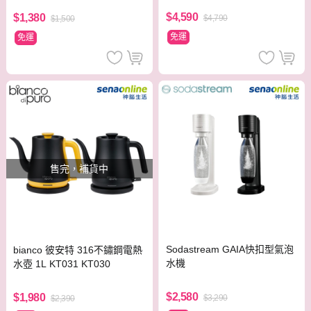
$4,590
$1,380
$4,790
$1,500
免運
免運
售完，補貨中
Sodastream GAIA快扣型氣泡
bianco 彼安特 316不鏽鋼電熱
水機
水壺 1L KT031 KT030
$2,580
$1,980
$3,290
$2,390