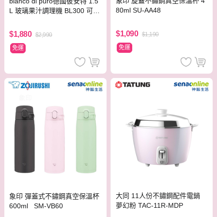
象印 旋蓋不鏽鋼真空保溫杯 4
bianco di puro德國彼安特 1.5
80ml SU-AA48
L 玻璃果汁調理機 BL300 可製
作冰沙
$1,090
$1,880
$1,190
$2,990
免運
免運
大同 11人份不鏽鋼配件電鍋
象印 彈蓋式不鏽鋼真空保溫杯
夢幻粉 TAC-11R-MDP
600ml SM-VB60