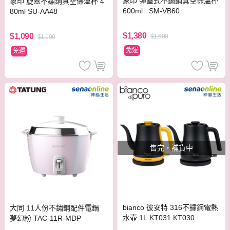
象印 彈蓋式不鏽鋼真空保溫杯
象印 旋蓋不鏽鋼真空保溫杯 4
600ml SM-VB60
80ml SU-AA48
$1,380
$1,090
$1,500
$1,190
免運
免運
售完，補貨中
bianco 彼安特 316不鏽鋼電熱
大同 11人份不鏽鋼配件電鍋
水壺 1L KT031 KT030
夢幻粉 TAC-11R-MDP