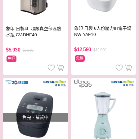
象印 日製 6人份壓力IH電子鍋
象印 日製4L 超級真空保溫熱
NW-YAF10
水瓶 CV-DHF40
$12,590
$5,930
$13,990
$6,590
免運
免運
售完，補貨中