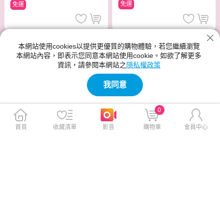
免運
免運
本網站使用cookies以提供更優質的購物體驗，若您繼續瀏覽
本網站內容，即表示您同意本網站使用cookie。如欲了解更多
資訊，請參閱本網站之
隱私權政策
我同意
0
首頁
收藏清單
影音
購物車
會員中心
BRUNO 恆溫暖杯墊組 BXM20
SANLUX 5L三段定溫熱水瓶(2
1
級能效) SU-AP501T
$1,300
$2,990
$1,800
$3,290
免運
免運