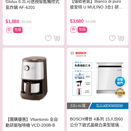
【強勢爸氣】Bianco di puro
Glolux 6.2L可透視智能觸控式
彼安特 U MULINO 3合1 研磨
氣炸鍋 AF-6201
手沖旅行組 CG031
$3,680
$1,680
$4,380
$4,980
券
免運
贈
免運
BOSCH博世 4系列 15人份60
【團購優惠】Vitantonio 全自
公分下嵌式晶緻白美型玻璃洗
動研磨咖啡機 VCD-200B-B
碗機 SJU4EKW00W