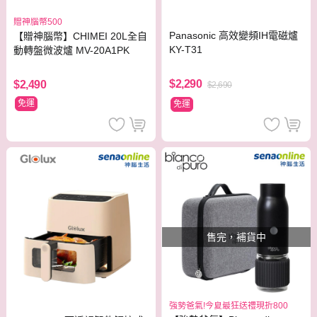
贈神腦幣500
Panasonic 高效變頻IH電磁爐
【贈神腦幣】CHIMEI 20L全自
KY-T31
動轉盤微波爐 MV-20A1PK
$2,290
$2,490
$2,690
免運
免運
售完，補貨中
強勢爸氣!今夏最狂送禮現折800