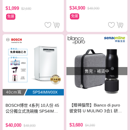
$34,900
$1,099
$48,900
$2,680
免運
免運
售完，補貨中
【贈神腦幣】Bianco di puro
BOSCH博世 4系列 10人份 45
彼安特 U MULINO 3合1 研磨
公分獨立式洗碗機 SPS4IMW0
手沖旅行組 CG031
0X
$3,680
$40,000
$4,380
$48,800