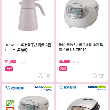
象印 日製6人份黑金剛微電腦
BUGATTI 桌上型不銹鋼保溫壺
電子鍋 NS-ZEF10
1000ml 柔櫻粉
$5,660
$1,480
$6,290
$1,680
免運
免運