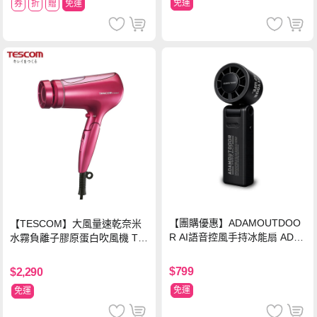
免運
券
折
贈
免運
【團購優惠】ADAMOUTDOO
【TESCOM】大風量速乾奈米
R AI語音控風手持冰能扇 ADF
水霧負離子膠原蛋白吹風機 TC
N-HTF520AI
D3000TW 桃紅色 TCD-3000T
W
$799
$2,290
免運
免運