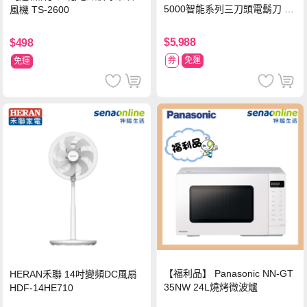
5000智能系列三刀頭電鬍刀 S5
風機 TS-2600
889/60
$5,988
$498
券
免運
免運
【福利品】 Panasonic NN-GT
HERAN禾聯 14吋變頻DC風扇
35NW 24L燒烤微波爐
HDF-14HE710