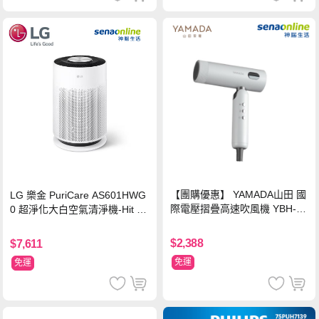
【團購優惠】 YAMADA山田 國
LG 樂金 PuriCare AS601HWG
際電壓摺疊高速吹風機 YBH-12
0 超淨化大白空氣清淨機-Hit 18
QN03G(S)
坪
$2,388
$7,611
免運
免運