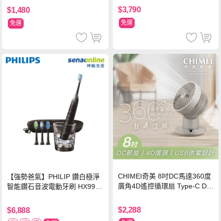
$3,790
$1,480
免運
免運
CHIMEI奇美 8吋DC馬達360度
【強勢爸氣】PHILIP 鑽白極淨
廣角4D遙控循環扇 Type-C DF-
智能鑽石音波電動牙刷 HX9924
08X1UM
【贈亮白刷頭】
$2,288
$6,888