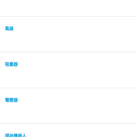
風扇
吸塵器
電暖器
掃地機器人