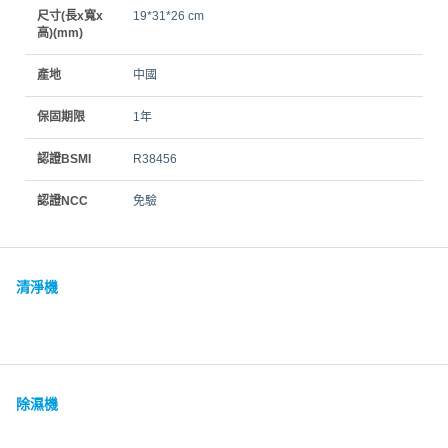
尺寸(長x寬x
19*31*26 cm
高)(mm)
產地
中國
保固期限
1年
認證BSMI
R38456
認證NCC
免驗
清淨機
除濕機