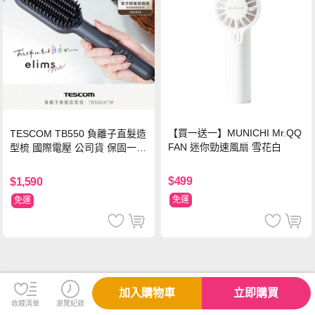
【買一送一】MUNICHI Mr.QQ
TESCOM TB550 負離子直髮造
FAN 迷你勁速風扇 雪花白
型梳 國際電壓 公司貨 保固一年
【贈台灣製 HER‘S護髮帽】
$499
$1,590
免運
免運
加入購物車
立即購買
收藏清單
瀏覽紀錄