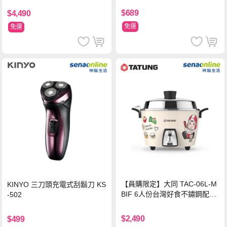
$689
$4,490
免運
免運
【員購限定】大同 TAC-06L-M
KINYO 三刀頭充電式刮鬍刀 KS
BIF 6人份台灣好食不鏽鋼配件
-502
電鍋
$2,490
$499