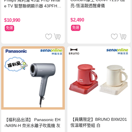
Philips 飛利浦 43型 FHD Whal
亮-恆溫靚透醒膚儀
e TV 智慧聯網顯示器 43PFH6
220 ★立架組合(含立架安裝)
$2,490
$10,990
免運
免運
【員購限定】BRUNO BXM201
【福利品出清】 Panasonic EH
恆溫暖杯墊組 白
-NA9N-H 奈米水離子吹風機 灰