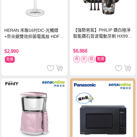
【強勢爸氣】PHILIP 鑽白極淨
HERAN 禾聯16吋DC-光觸媒
智能鑽石音波電動牙刷 HX992
+奈米銀雙效抑菌電風扇 HDF-1
4【贈亮白刷頭】
6AH72B
$6,888
$2,990
券
折
贈
免運
免運