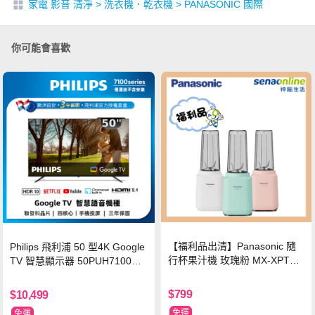
家電 影音 清淨
>
洗衣機．乾衣機
>
PANASONIC 國際
你可能會喜歡
【福利品出清】Panasonic 隨
Philips 飛利浦 50 型4K Google
行杯果汁機 玫瑰粉 MX-XPT10
TV 智慧顯示器 50PUH7100
3-P
(不含安裝)
$799
$10,499
免運
免運