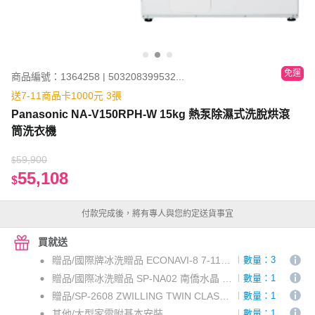
免運
商品編號：1364258 | 503208399532...
送7-11商品卡1000元 3張
Panasonic NA-V150RPH-W 15kg 熱泵除濕式洗脫烘滾
筒洗衣機
59,900
$
55,108
$
付款完成後，將有專人與您約定送貨事宜
買就送
贈品/國際牌冰洗贈品 ECONAVI-8 7-11商品卡1000元_宅配通專案
數量：3
贈品/國際冰洗贈品 SP-NA02 南僑水晶 皂力淨洗衣精_宅配通專案
數量：1
贈品/SP-2608 ZWILLING TWIN CLASSIC 不鏽鋼雙鍋組(湯鍋+深煎鍋)--宅配通專案
數量：1
其他/大型家電附基本安裝
數量：1