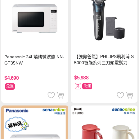
【強勢爸氣】PHILIPS飛利浦 S
Panasonic 24L燒烤微波爐 NN-
5000智能系列三刀頭電鬍刀 S5
GT35NW
889/60
$5,988
$4,690
券
免運
免運