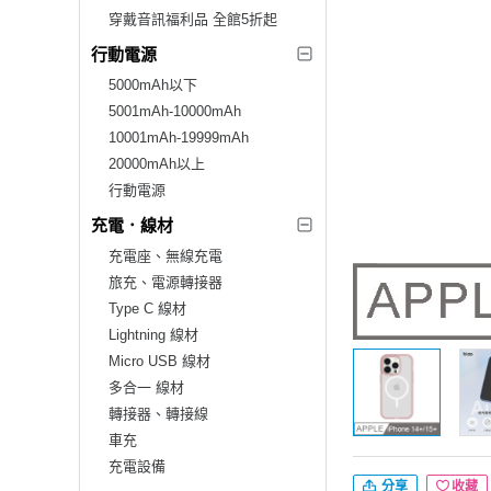
穿戴音訊福利品 全館5折起
行動電源
5000mAh以下
5001mAh-10000mAh
10001mAh-19999mAh
20000mAh以上
行動電源
充電．線材
充電座、無線充電
旅充、電源轉接器
Type C 線材
Lightning 線材
Micro USB 線材
多合一 線材
轉接器、轉接線
車充
充電設備
分享
收藏