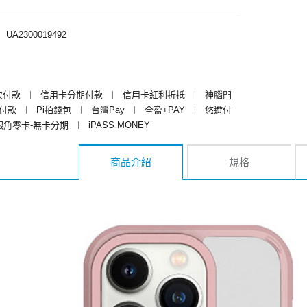
︱
UA2300019492
次付款
︱
信用卡分期付款
︱
信用卡紅利折抵
︱
神腦門
y付款
︱
Pi拍錢包
︱
台灣Pay
︱
全盈+PAY
︱
悠遊付
銀角零卡-無卡分期
︱
iPASS MONEY
商品介紹
規格