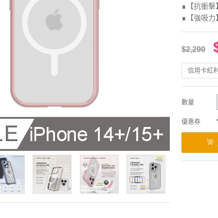
∎【抗衝擊】
∎【強吸力
$2,290
信用卡紅
數量
優惠券