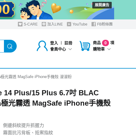
展開廣告
S-CARE
加入LINE
YouTube
FB粉絲團
商品
項
登入
︱
註冊
0
購物車
會員中心
Aurora極光霧透 MagSafe iPhone手機殼 濛濛粉
 14 Plus/15 Plus 6.7吋 BLAC
ra極光霧透 MagSafe iPhone手機殼
】側邊斜紋提升抓握力
】霧面抗污背板、抵禦指紋