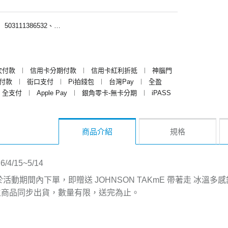
︱
503111386532、503111381532、503111388532
次付款
︱
信用卡分期付款
︱
信用卡紅利折抵
︱
神腦門
y付款
︱
街口支付
︱
Pi拍錢包
︱
台灣Pay
︱
全盈
全支付
︱
Apple Pay
︱
銀角零卡-無卡分期
︱
iPASS
商品介紹
規格
6/4/15~5/14
於活動期間內下單，即贈送
JOHNSON TAKmE
帶著走
冰溫多感
主商品同步出貨，數量有限，送完為止。