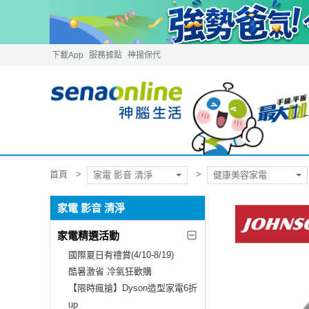
下載App
服務據點
神揚保代
首頁
家電 影音 清淨
健康美容家電
家電 影音 清淨
家電精選活動
國際夏日有禮賞(4/10-8/19)
酷暑激省 冷氣狂歡購
【限時瘋搶】Dyson造型家電6折
up