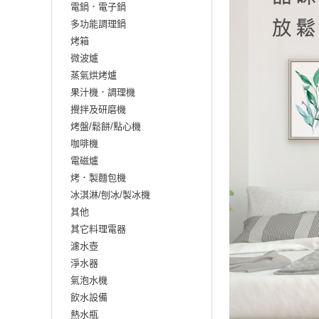
電鍋．電子鍋
多功能調理鍋
烤箱
微波爐
蒸氣烘烤爐
果汁機．調理機
攪拌及研磨機
烤盤/鬆餅/點心機
咖啡機
電磁爐
烤．製麵包機
冰淇淋/刨冰/製冰機
其他
其它料理電器
濾水壺
淨水器
氣泡水機
飲水設備
熱水瓶