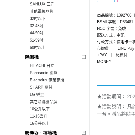
SANLUX 三洋
其他電視品牌
商品編號：1392706
32吋以下
BSMI 字號：R53481
32-43吋
NCC 字號：免驗
44-50吋
配送方式：宅配
51-59吋
付款方式：信用卡一
60吋以上
市繳費
︱
LINE Pa
+PAY
︱
悠遊付
︱
除濕機
MONEY
HITACHI 日立
Panasonic 國際
Electrolux 伊萊克斯
SHARP 夏普
LG 樂金
★活動期間：
202
其它除濕機品牌
★活動說明：
凡
10公升以下
一台。贈品將隨
11-15公升
16公升以上
吸塵器．掃地機