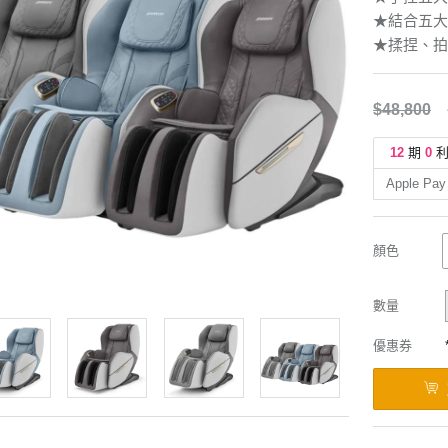
★結合五大
★揉捏、拍
$48,800
12
期
0
Apple Pay
顏色
數量
優惠券