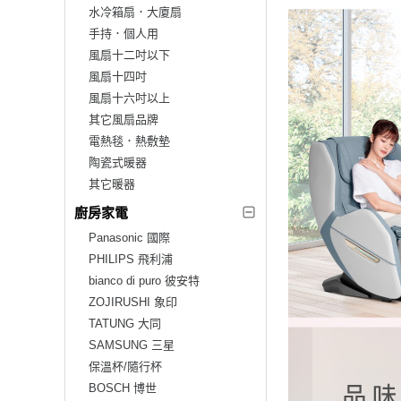
水冷箱扇．大廈扇
手持．個人用
風扇十二吋以下
風扇十四吋
風扇十六吋以上
其它風扇品牌
電熱毯．熱敷墊
陶瓷式暖器
其它暖器
廚房家電
Panasonic 國際
PHILIPS 飛利浦
bianco di puro 彼安特
ZOJIRUSHI 象印
TATUNG 大同
SAMSUNG 三星
保溫杯/隨行杯
BOSCH 博世