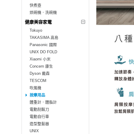
快煮壺
烘碗機．洗碗機
健康美容家電
Tokuyo
TAKASIMA 高島
Panasonic 國際
UNIX DO FOLD
Xiaomi 小米
Concern 康生
Dyson 戴森
TESCOM
吹風機
按摩用品
體重計．體脂計
電動刮鬍刀
電動自行車
造型整髮器
UNIX