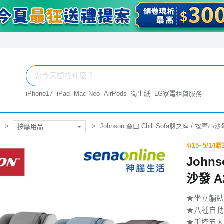
iPhone17
iPad
Mac Neo
AirPods
衛生紙
LG家電租賃服務
Johnson 喬山 Chill Sofa憩之座 / 按摩小沙
按摩用品
4/15~5/
Johns
沙發 A
★坐立躺臥
★八種自動
★手控五大