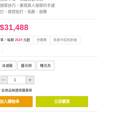
按摩技巧，重現真人按摩的手感
打、揉捏拍打、指壓、敲擊
$31,488
利率，每期
2624
元起
分期表
信用卡紅利折抵
冰湖藍
暮光棕
曙光灰
* 此商品無適用優惠券
加入購物車
立即購買