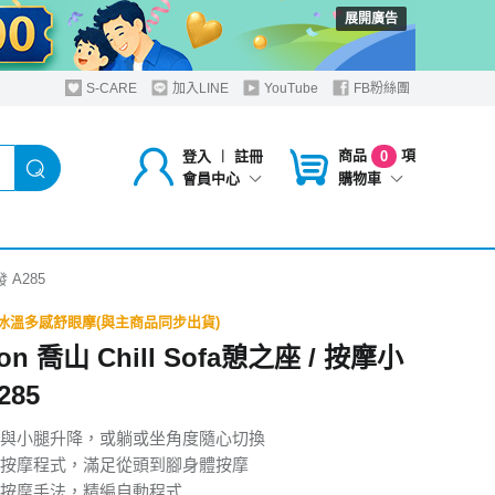
展開廣告
S-CARE
加入LINE
YouTube
FB粉絲團
商品
項
登入
︱
註冊
0
購物車
會員中心
發 A285
14贈冰溫多感舒眼摩(與主商品同步出貨)
on 喬山 Chill Sofa憩之座 / 按摩小
285
與小腿升降，或躺或坐角度隨心切換
按摩程式，滿足從頭到腳身體按摩
按摩手法，精編自動程式