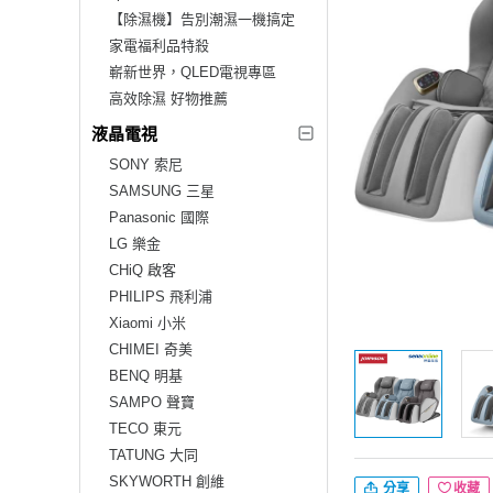
【除濕機】告別潮濕一機搞定
家電福利品特殺
嶄新世界，QLED電視專區
高效除濕 好物推薦
液晶電視
SONY 索尼
SAMSUNG 三星
Panasonic 國際
LG 樂金
CHiQ 啟客
PHILIPS 飛利浦
Xiaomi 小米
CHIMEI 奇美
BENQ 明基
SAMPO 聲寶
TECO 東元
TATUNG 大同
SKYWORTH 創維
分享
收藏