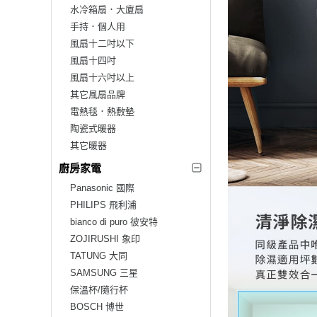
水冷箱扇．大廈扇
手持．個人用
風扇十二吋以下
風扇十四吋
風扇十六吋以上
其它風扇品牌
電熱毯．熱敷墊
陶瓷式暖器
其它暖器
廚房家電
Panasonic 國際
PHILIPS 飛利浦
bianco di puro 彼安特
ZOJIRUSHI 象印
TATUNG 大同
SAMSUNG 三星
保溫杯/隨行杯
BOSCH 博世