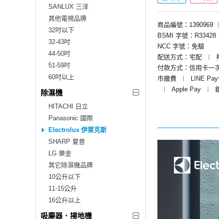
SANLUX 三洋
其他電視品牌
商品編號：1390969
32吋以下
BSMI 字號：R33428
32-43吋
NCC 字號：免驗
44-50吋
配送方式：宅配
︱
51-59吋
付款方式：信用卡一
60吋以上
市繳費
︱
LINE Pa
︱
Apple Pay
︱
除濕機
HITACHI 日立
Panasonic 國際
Electrolux 伊萊克斯
SHARP 夏普
LG 樂金
其它除濕機品牌
10公升以下
11-15公升
16公升以上
吸塵器．掃地機