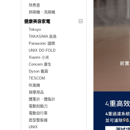
快煮壺
烘碗機．洗碗機
健康美容家電
Tokuyo
TAKASIMA 高島
Panasonic 國際
UNIX DO FOLD
Xiaomi 小米
Concern 康生
Dyson 戴森
TESCOM
吹風機
按摩用品
體重計．體脂計
電動刮鬍刀
電動自行車
造型整髮器
UNIX