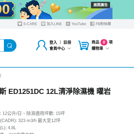
展開廣告
S-CARE
加入LINE
YouTube
FB粉絲團
商品
項
登入
︱
註冊
0
購物車
會員中心
灰
 ED1251DC 12L清淨除濕機 曜岩
 12公升/日、除濕適用坪數: 15坪
ADR): 323 m3/h 最大至12坪
: 4.8L