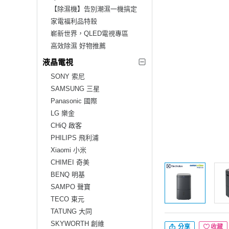
【除濕機】告別潮濕一機搞定
家電福利品特殺
嶄新世界，QLED電視專區
高效除濕 好物推薦
液晶電視
SONY 索尼
SAMSUNG 三星
Panasonic 國際
LG 樂金
CHiQ 啟客
PHILIPS 飛利浦
Xiaomi 小米
CHIMEI 奇美
BENQ 明基
SAMPO 聲寶
TECO 東元
TATUNG 大同
SKYWORTH 創維
分享
收藏