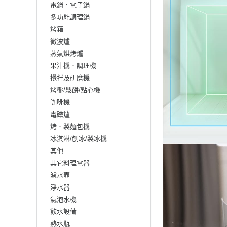
電鍋．電子鍋
多功能調理鍋
烤箱
微波爐
蒸氣烘烤爐
果汁機．調理機
攪拌及研磨機
烤盤/鬆餅/點心機
咖啡機
電磁爐
烤．製麵包機
冰淇淋/刨冰/製冰機
其他
其它料理電器
濾水壺
淨水器
氣泡水機
飲水設備
熱水瓶