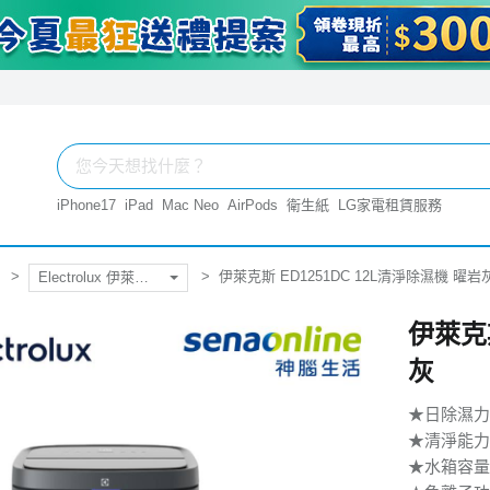
iPhone17
iPad
Mac Neo
AirPods
衛生紙
LG家電租賃服務
伊萊克斯 ED1251DC 12L清淨除濕機 曜岩
Electrolux 伊萊克斯
伊萊克斯
灰
★日除濕力:
★清淨能力(C
★水箱容量(L)