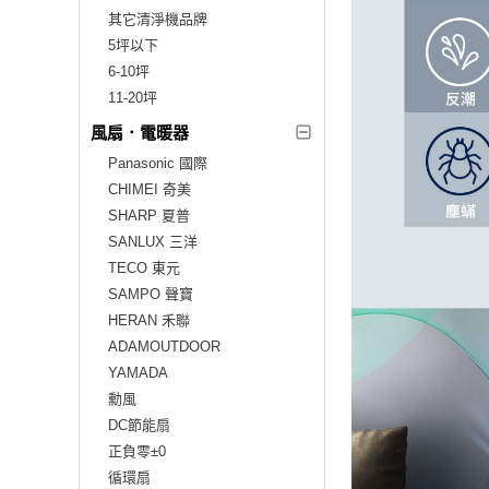
其它清淨機品牌
5坪以下
6-10坪
11-20坪
風扇．電暖器
Panasonic 國際
CHIMEI 奇美
SHARP 夏普
SANLUX 三洋
TECO 東元
SAMPO 聲寶
HERAN 禾聯
ADAMOUTDOOR
YAMADA
勳風
DC節能扇
正負零±0
循環扇