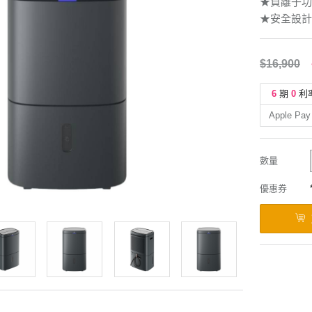
★負離子功
★安全設計:
$16,900
6
期
0
利
Apple Pay
數量
優惠券