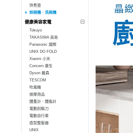
快煮壺
烘碗機．洗碗機
健康美容家電
Tokuyo
TAKASIMA 高島
Panasonic 國際
UNIX DO FOLD
Xiaomi 小米
Concern 康生
Dyson 戴森
TESCOM
吹風機
按摩用品
體重計．體脂計
電動刮鬍刀
電動自行車
造型整髮器
UNIX