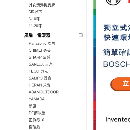
其它清淨機品牌
5坪以下
6-10坪
11-20坪
風扇．電暖器
Panasonic 國際
CHIMEI 奇美
SHARP 夏普
SANLUX 三洋
TECO 東元
SAMPO 聲寶
HERAN 禾聯
ADAMOUTDOOR
YAMADA
勳風
DC節能扇
正負零±0
循環扇