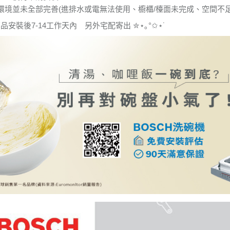
境並未全部完善(進排水或電無法使用、櫥櫃/檯面未完成、空間不足..
於商品安裝後7-14工作天內 另外宅配寄出 ✮⋆｡°✩⋆˙