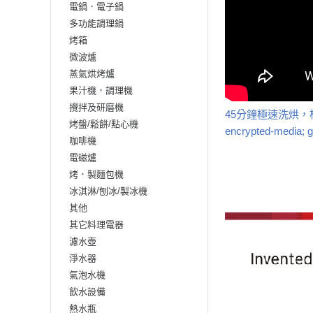
電鍋．電子鍋
多功能調理鍋
烤箱
微波爐
蒸氣烘烤爐
果汁機．調理機
攪拌及研磨機
45分鐘極速洗烘，標配高質
烤盤/鬆餅/點心機
encrypted-media; gy
咖啡機
電磁爐
烤．製麵包機
冰淇淋/刨冰/製冰機
其他
其它料理電器
濾水壺
淨水器
氣泡水機
飲水設備
熱水瓶