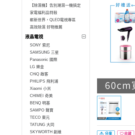
【除濕機】告別潮濕一機搞定
家電福利品特殺
嶄新世界，QLED電視專區
高效除濕 好物推薦
液晶電視
SONY 索尼
SAMSUNG 三星
Panasonic 國際
LG 樂金
CHiQ 啟客
PHILIPS 飛利浦
Xiaomi 小米
CHIMEI 奇美
BENQ 明基
SAMPO 聲寶
TECO 東元
TATUNG 大同
SKYWORTH 創維
分享
收藏