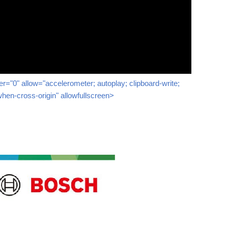
celerometer; autoplay; clipboard-write;
when-cross-origin" allowfullscreen>