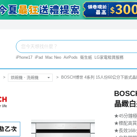
iPhone17
iPad
Mac Neo
AirPods
衛生紙
LG家電租賃服務
BOSCH博世 4系列 15人份60公分下嵌式晶
烘碗機．洗碗機
BOSC
晶緻白
★45分鐘
★標配高質
★長效168