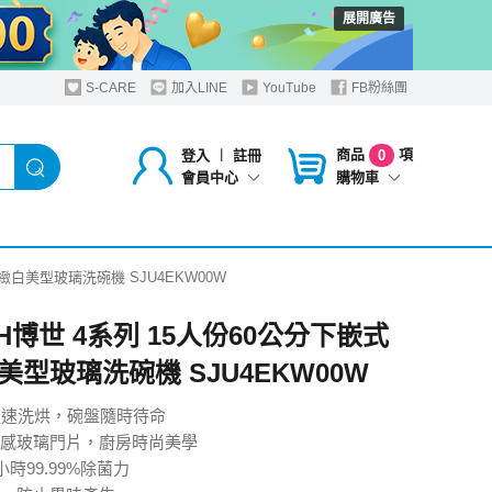
展開廣告
S-CARE
加入LINE
YouTube
FB粉絲團
商品
項
登入
︱
註冊
0
購物車
會員中心
緻白美型玻璃洗碗機 SJU4EKW00W
H博世 4系列 15人份60公分下嵌式
美型玻璃洗碗機 SJU4EKW00W
極速洗烘，碗盤隨時待命
感玻璃門片，廚房時尚美學
小時99.99%除菌力