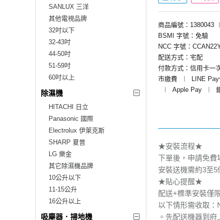
SANLUX 三洋
其他電視品牌
商品編號：1380043
32吋以下
BSMI 字號：免驗
32-43吋
NCC 字號：CCAN22Y
44-50吋
配送方式：宅配
51-59吋
付款方式：信用卡一
60吋以上
市繳費
︱
LINE Pa
︱
Apple Pay
︱
除濕機
HITACHI 日立
Panasonic 國際
Electrolux 伊萊克斯
SHARP 夏普
★安裝流程★
LG 樂金
下單後，申請免費
其它除濕機品牌
安裝送機需約3至
10公升以下
★貼心提醒★
11-15公升
配送+標準安裝僅
16公升以上
以下情形需收取：NT$
吸塵器．掃地機
。先配送機器到府