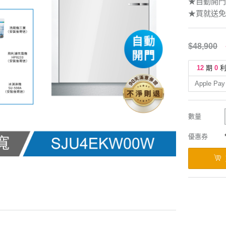
★自動開門
★買就送免
$48,900
12
期
0
Apple Pay
數量
優惠券