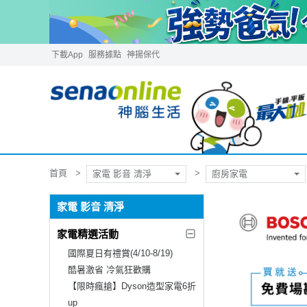
下載App
服務據點
神揚保代
首頁
家電 影音 清淨
廚房家電
家電 影音 清淨
家電精選活動
國際夏日有禮賞(4/10-8/19)
酷暑激省 冷氣狂歡購
【限時瘋搶】Dyson造型家電6折
up