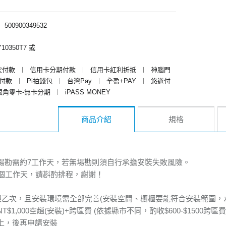
︱
500900349532
10350T7 或
次付款
︱
信用卡分期付款
︱
信用卡紅利折抵
︱
神腦門
y付款
︱
Pi拍錢包
︱
台灣Pay
︱
全盈+PAY
︱
悠遊付
銀角零卡-無卡分期
︱
iPASS MONEY
商品介紹
規格
場勘需約7工作天，若無場勘則須自行承擔安裝失敗風險。
5個工作天，請斟酌排程，謝謝！
限乙次，且安裝環境需全部完善(安裝空間、櫥櫃要能符合安裝範圍，
1,000空趟(安裝)+跨區費 (依據縣市不同，酌收$600-$1500跨區費
上，後再申請安裝