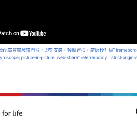
感玻璃門片，即刻安裝，輕鬆置換，廚房秒升級" frameborder="0" allow="ac
roscope; picture-in-picture; web-share" referrerpolicy="strict-origin-