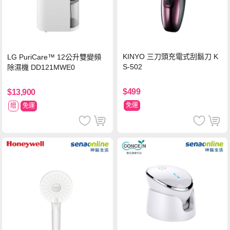
KINYO 三刀頭充電式刮鬍刀 K
LG PuriCare™ 12公升雙變頻
S-502
除濕機 DD121MWE0
$499
$13,900
免運
贈
免運