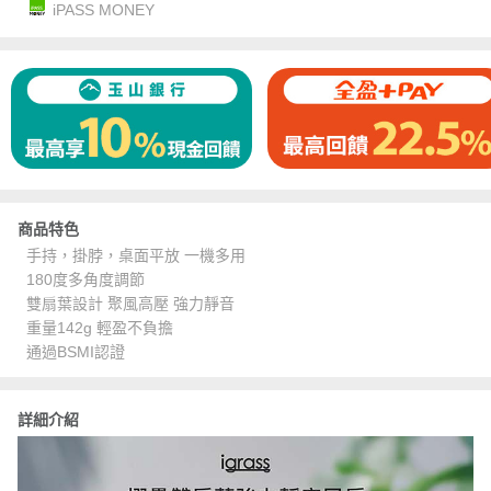
iPASS MONEY
商品特色
手持，掛脖，桌面平放 一機多用
180度多角度調節
雙扇葉設計 聚風高壓 強力靜音
重量142g 輕盈不負擔
通過BSMI認證
詳細介紹