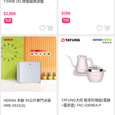
T34NB 25L微電腦微波爐
$799
$2,899
免運
免運
TATUNG大同 輕享料理組(電鍋
HERAN 禾聯 45公升單門冰箱
+電茶壺) TAC-0309EA-P
HRE-0515(S)