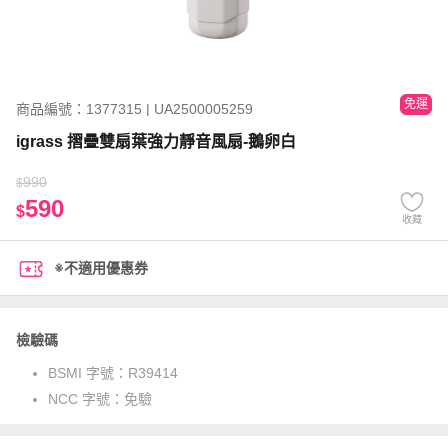
免運
商品編號：1377315 | UA2500005259
igrass 摺疊雙扇葉強力靜音風扇-鵝卵白
990
$
590
$
收藏
※不適用優惠券
檢驗碼
BSMI 字號：
R39414
NCC 字號：
免驗