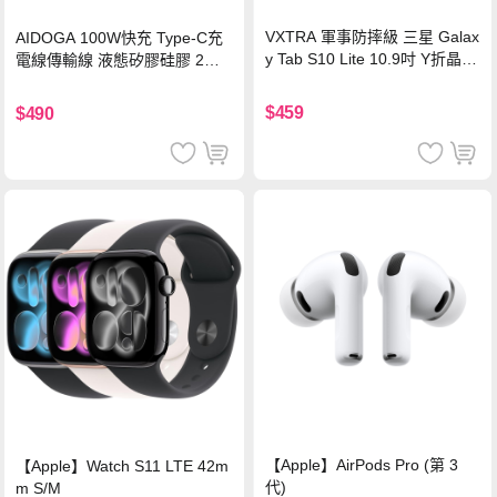
VXTRA 軍事防摔級 三星 Galax
AIDOGA 100W快充 Type-C充
y Tab S10 Lite 10.9吋 Y折晶透
電線傳輸線 液態矽膠硅膠 2M
背蓋立架皮套 含筆槽(經典黑)
支援iPhone17/安卓/手機/平板
$459
$490
【Apple】AirPods Pro (第 3
【Apple】Watch S11 LTE 42m
代)
m S/M