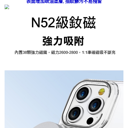
表面增加疏油塗層, 指紋髒污不易殘留