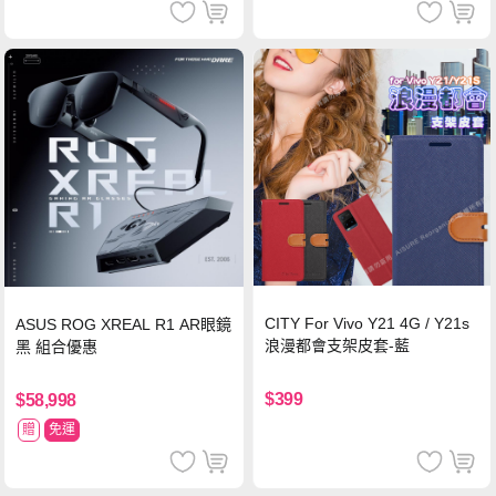
CITY For Vivo Y21 4G / Y21s
ASUS ROG XREAL R1 AR眼鏡
浪漫都會支架皮套-藍
黑 組合優惠
$399
$58,998
贈
免運