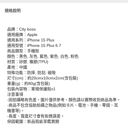
規格說明
品牌：City boss
適用廠牌：Apple
適用系列：iPhone 15 Plus
適用型號：iPhone 15 Plus 6.7
商品類型：手機殼
顏色：黑色, 灰色, 藍色, 紫色, 白色, 粉色
材質：矽膠, 橡膠(TPU)
產地：中國
特殊功能：防摔, 防刮, 磁吸
尺寸(cm)：約20cmx10cmx2cm(含包裝)
重量(g)：約80g(含包裝)
包裝內容物：軍規保護殼x1
注意事項
-因拍攝略有色差，圖片僅供參考，顏色請以實際收到商品為準。
-商品不包含協助拍攝之物品(例如卡片、電池、手機、零錢、耳
機塞等)。
-長度、寬度尺寸會有些微誤差。
保固範圍：新品瑕疵享鑑賞期