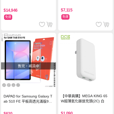
$7,115
$14,946
免運
免運
售完，補貨中
【中華員購】MEGA KING 65
DAPAD for Samsung Galaxy T
W超薄氮化鎵旅充頭(2C) 白
ab S10 FE 平板高透光滿版9H
鋼化玻璃保護貼
$1,090
$620