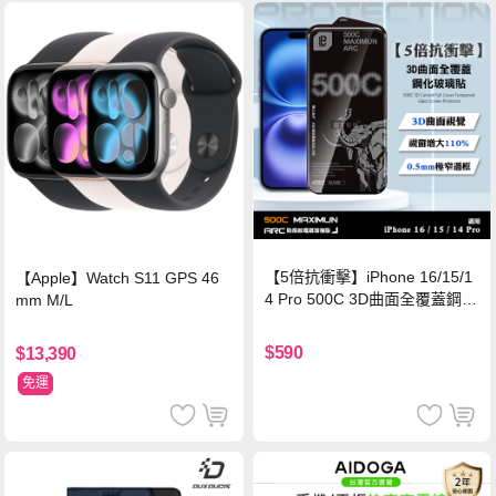
【5倍抗衝擊】iPhone 16/15/1
【Apple】Watch S11 GPS 46
4 Pro 500C 3D曲面全覆蓋鋼化
mm M/L
玻璃貼 0.5mm極窄邊框 防指紋
保護貼
$590
$13,390
免運