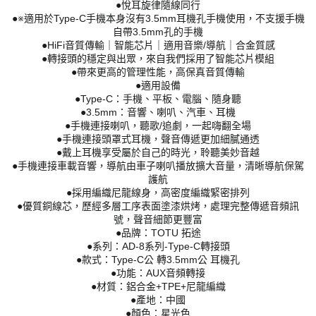
●悅耳旋律隨線同行
●※適用於Type-C手機本身沒有3.5mm耳機孔手機使用，不支援手機
自帶3.5mm孔的手機
●HiFi音質傳輸｜智能芯片｜適用音樂/導航｜合金質感
●轉接頭的穩定與出眾，來自我們採用了智能芯片模組
●帶來更高的管理性能，高保真音質傳輸
●適用設備
●Type-C：手機、平板、電腦、隨身聽
●3.5mm：音響、喇叭、汽車、耳機
●手機連接喇叭，聽歌/追劇，一起嗨翻全場
●手機連接頭罩式耳機，聲音傳遞更加細膩通透
●戴上耳機享受屬於自己的時光，聆聽美妙音越
●手機連接車載音響，導航由車子喇叭播放擴大音量，清晰導航保駕
護航
●採用編織尼龍線身，高密度編織緊密排列
●優質銅線芯，歷經多層工序表面塗漆烘烤，處理完整傳遞音頻訊
號，聲音細節更豐富
●品牌：TOTU 拓途
●系列：AD-8系列-Type-C轉接頭
●款式：Type-C公 轉3.5mm公 耳機孔
●功能：AUX音頻轉接
●材質：鋁合金+TPE+尼龍編織
●產地：中國
●顏色：星光色