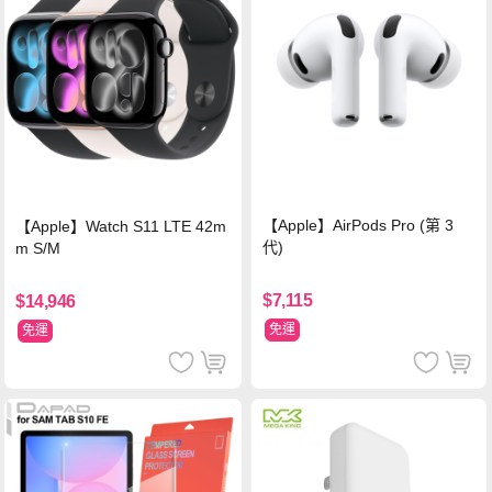
【Apple】AirPods Pro (第 3
【Apple】Watch S11 LTE 42m
代)
m S/M
$7,115
$14,946
免運
免運