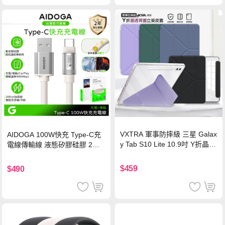
VXTRA 軍事防摔級 三星 Galax
AIDOGA 100W快充 Type-C充
y Tab S10 Lite 10.9吋 Y折晶透
電線傳輸線 液態矽膠硅膠 2M
背蓋立架皮套 含筆槽(經典黑)
支援iPhone17/安卓/手機/平板
$459
$490