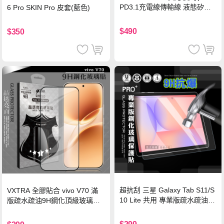
PD3.1充電線傳輸線 液態矽膠
6 Pro SKIN Pro 皮套(藍色)
硅膠 2M 支援iPhone17/安卓/手
機/平板/筆電
$490
$350
超抗刮 三星 Galaxy Tab S11/S
VXTRA 全膠貼合 vivo V70 滿
10 Lite 共用 專業版疏水疏油9
版疏水疏油9H鋼化頂級玻璃貼
H鋼化玻璃膜 平板玻璃貼
保護貼(黑)