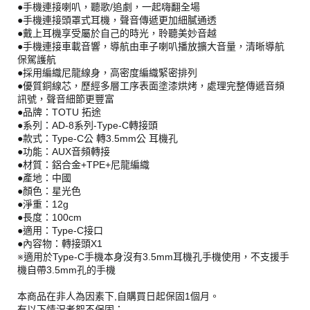
●手機連接喇叭，聽歌/追劇，一起嗨翻全場
●手機連接頭罩式耳機，聲音傳遞更加細膩通透
●戴上耳機享受屬於自己的時光，聆聽美妙音越
●手機連接車載音響，導航由車子喇叭播放擴大音量，清晰導航
保駕護航
●採用編織尼龍線身，高密度編織緊密排列
●優質銅線芯，歷經多層工序表面塗漆烘烤，處理完整傳遞音頻
訊號，聲音細節更豐富
●品牌：TOTU 拓途
●系列：AD-8系列-Type-C轉接頭
●款式：Type-C公 轉3.5mm公 耳機孔
●功能：AUX音頻轉接
●材質：鋁合金+TPE+尼龍編織
●產地：中國
●顏色：星光色
●淨重：12g
●長度：100cm
●適用：Type-C接口
●內容物：轉接頭X1
※適用於Type-C手機本身沒有3.5mm耳機孔手機使用，不支援手
機自帶3.5mm孔的手機
本商品在非人為因素下,自購買日起保固1個月。
有以下情況者恕不保固：