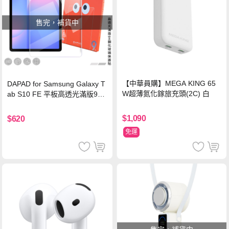
售完，補貨中
【中華員購】MEGA KING 65
DAPAD for Samsung Galaxy T
W超薄氮化鎵旅充頭(2C) 白
ab S10 FE 平板高透光滿版9H
鋼化玻璃保護貼
$1,090
$620
免運