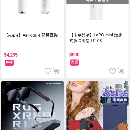
售完，補貨中
【中華員購】LaPO mini 頸掛
【Apple】AirPods 4 藍芽耳機
式製冷風扇 LF-06
$990
$4,265
免運
免運