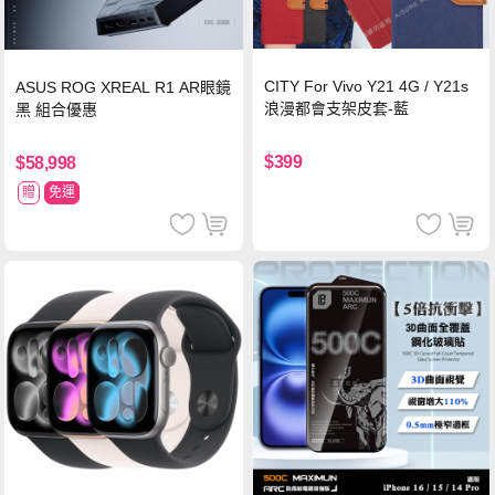
CITY For Vivo Y21 4G / Y21s
ASUS ROG XREAL R1 AR眼鏡
浪漫都會支架皮套-藍
黑 組合優惠
$399
$58,998
贈
免運