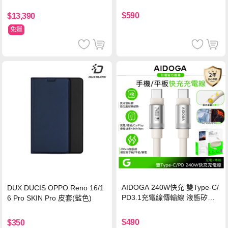
玻璃貼 0.5mm極窄邊框 防指紋
保護貼
$590
$13,390
免運
AIDOGA 240W快充 雙Type-C/
DUX DUCIS OPPO Reno 16/1
PD3.1充電線傳輸線 液態矽膠
6 Pro SKIN Pro 皮套(藍色)
硅膠 2M 支援iPhone17/安卓/手
機/平板/筆電
$490
$350