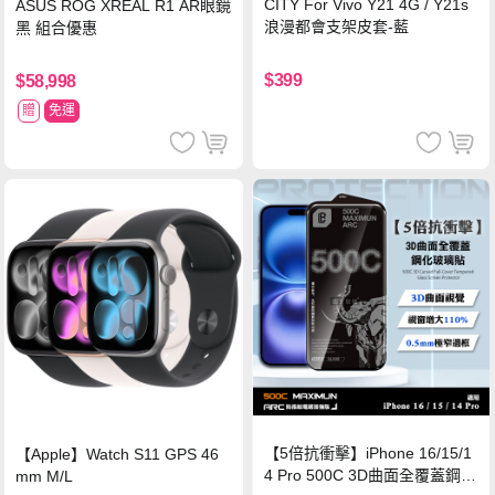
CITY For Vivo Y21 4G / Y21s
ASUS ROG XREAL R1 AR眼鏡
浪漫都會支架皮套-藍
黑 組合優惠
$399
$58,998
贈
免運
【5倍抗衝擊】iPhone 16/15/1
【Apple】Watch S11 GPS 46
4 Pro 500C 3D曲面全覆蓋鋼化
mm M/L