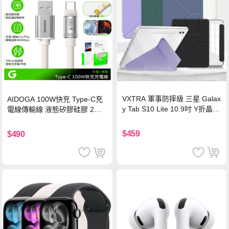
VXTRA 軍事防摔級 三星 Galax
AIDOGA 100W快充 Type-C充
y Tab S10 Lite 10.9吋 Y折晶透
電線傳輸線 液態矽膠硅膠 2M
背蓋立架皮套 含筆槽(經典黑)
支援iPhone17/安卓/手機/平板
$459
$490