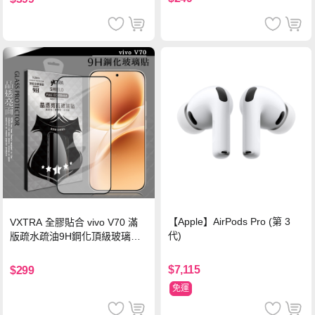
【Apple】AirPods Pro (第 3
VXTRA 全膠貼合 vivo V70 滿
代)
版疏水疏油9H鋼化頂級玻璃貼
保護貼(黑)
$7,115
$299
免運