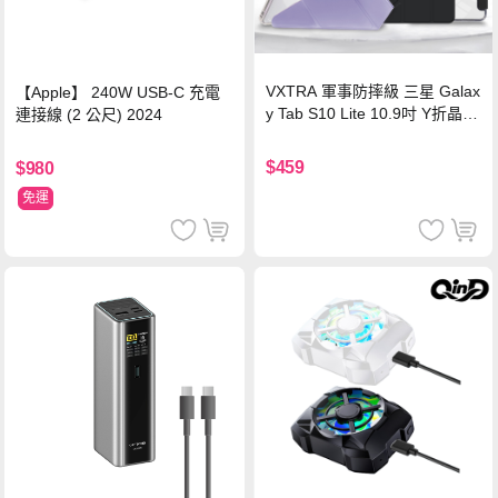
VXTRA 軍事防摔級 三星 Galax
【Apple】 240W USB-C 充電
y Tab S10 Lite 10.9吋 Y折晶透
連接線 (2 公尺) 2024
背蓋立架皮套 含筆槽(經典黑)
$459
$980
免運