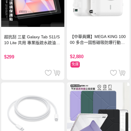
【中華員購】MEGA KING 100
超抗刮 三星 Galaxy Tab S11/S
00 多合一固態磁吸防爆行動電
10 Lite 共用 專業版疏水疏油9H
源 冰曜白
鋼化玻璃膜 平板玻璃貼
$2,880
$299
免運