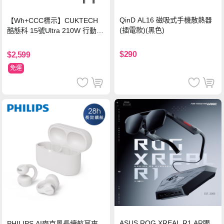
QinD AL16 磁吸式手機散熱器
【Wh+CCC標示】CUKTECH
(插電款)(黑色)
酷態科 15號Ultra 210W 行動電
源 20000mAh (PB200U) -灰色
$290
$2,599
免運
ASUS ROG XREAL R1 AR眼
PHILIPS AI麥克風長續航耳夾