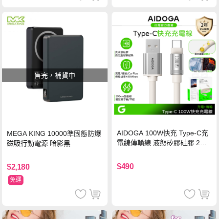
售完，補貨中
AIDOGA 100W快充 Type-C充
MEGA KING 10000準固態防爆
電線傳輸線 液態矽膠硅膠 2M
磁吸行動電源 暗影黑
支援iPhone17/安卓/手機/平板
$490
$2,180
免運