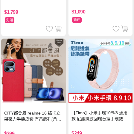
$1,090
$1,799
免運
免運
【Timo】小米手環10/9/8 通用
CITY都會風 realme 16 插卡立
款 尼龍織紋回環替換手環錶帶-
架磁力手機皮套 有吊飾孔(承諾
珍珠粉
黑)
$249
$399