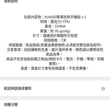
規格說明
包裝內容物：XUNDD軍事防摔手機殼 x 1
材質：壓克力+TPU
產地：CHINA
重量：約 35 g(±5g)
尺寸：僅適用於標題所示型號
保固期限：7天
保固範圍：新品瑕疵(若產品需更換時,必須是完整包裝及配件)
注意事項：因拍攝略有色差，圖片僅供參考，顏色請以實際收到
商品為準。
商品不包含協助拍攝之物品(例如卡片、電池、手機、零錢、耳機
塞等)。
長度、寬度尺寸會有些微誤差，不包含實機。
配送與退換貨需知
相關分類