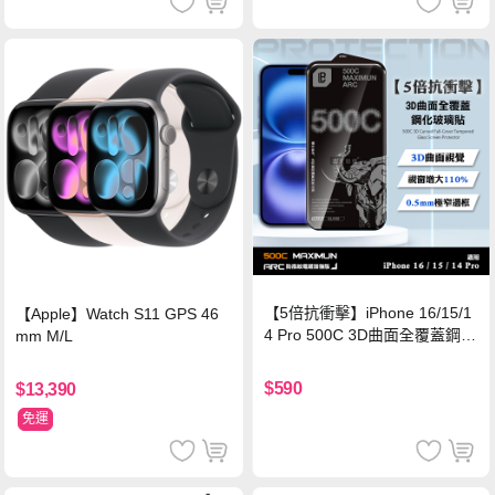
【5倍抗衝擊】iPhone 16/15/1
【Apple】Watch S11 GPS 46
4 Pro 500C 3D曲面全覆蓋鋼化
mm M/L
玻璃貼 0.5mm極窄邊框 防指紋
保護貼
$590
$13,390
免運