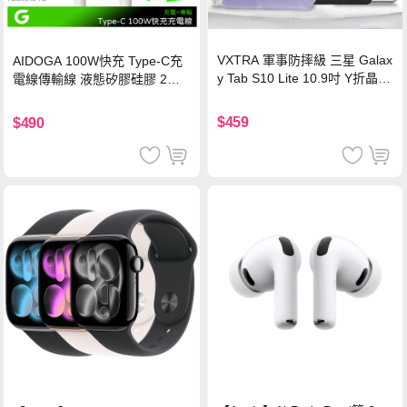
VXTRA 軍事防摔級 三星 Galax
AIDOGA 100W快充 Type-C充
y Tab S10 Lite 10.9吋 Y折晶透
電線傳輸線 液態矽膠硅膠 2M
背蓋立架皮套 含筆槽(經典黑)
支援iPhone17/安卓/手機/平板
$459
$490