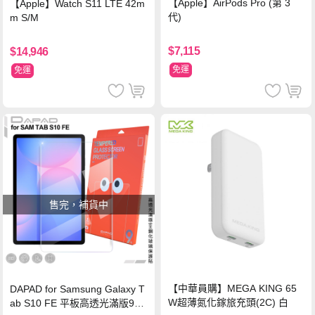
【Apple】AirPods Pro (第 3
【Apple】Watch S11 LTE 42m
代)
m S/M
$7,115
$14,946
免運
免運
售完，補貨中
【中華員購】MEGA KING 65
DAPAD for Samsung Galaxy T
W超薄氮化鎵旅充頭(2C) 白
ab S10 FE 平板高透光滿版9H