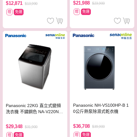
$21,988
$12,871
$23,900
$13,990
贈
免運
贈
免運
Panasonic NH-VS100HP-B 1
Panasonic 22KG 直立式變頻
0公斤熱泵除濕式乾衣機
洗衣機 不鏽鋼色 NA-V220NM
S-S【贈基本安裝】
$36,708
$29,348
$39,900
$31,900
贈
免運
贈
免運