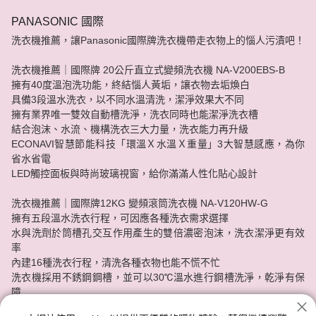
PANASONIC 國際
洗衣機推薦，讓Panasonic國際牌洗衣機帶走衣物上的惱人污漬吧！
洗衣機推薦｜國際牌 20公斤直立式變頻洗衣機 NA-V200EBS-B
擁有40度溫泡洗功能，終結惱人黃垢，讓衣物去垢煥白
具備3段溫水洗衣，以不同水溫清洗，潔淨效果大不同
擁有業界唯一雙效自動槽洗淨，洗衣同時也能潔淨洗衣槽
結合泡沫、水流、機構洗衣三大力量，洗衣能力再升級
ECONAVI智慧節能科技「環溫Ｘ水溫Ｘ重量」3大智慧感應，為你
省水省電
LED觸控面板與時尚玻璃視窗，給你滿滿人性化貼心設計
洗衣機推薦｜國際牌12KG 變頻滾筒洗衣機 NA-V120HW-G
擁有五段溫水洗衣行程，可因應各種洗衣需求選擇
水與洗劑於筒槽孔交互作用產生的雙倍濃密泡沫，洗衣潔淨更有效
率
內建16種洗衣行程，清洗各種衣物也能不慌不忙
洗衣機採用不銹鋼鋼槽，並可以30℃溫水進行鋼槽洗淨，乾淨有保
障