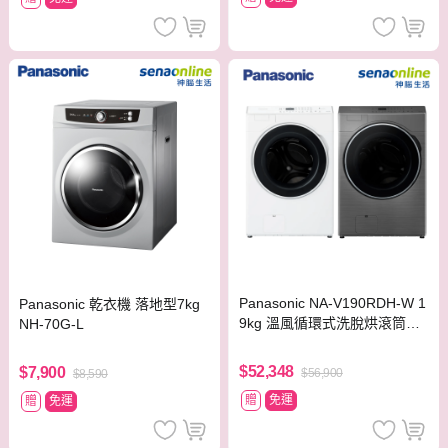
Panasonic NA-V190RDH-W 1
Panasonic 乾衣機 落地型7kg
9kg 溫風循環式洗脫烘滾筒洗
NH-70G-L
衣機 晶鑽白/炫亮銀
$52,348
$7,900
$56,900
$8,590
贈
免運
贈
免運