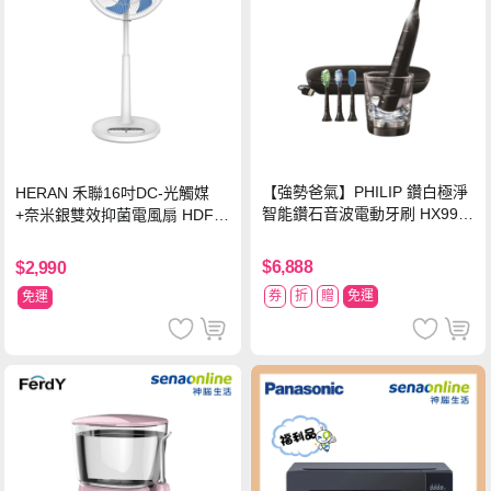
【強勢爸氣】PHILIP 鑽白極淨
HERAN 禾聯16吋DC-光觸媒
智能鑽石音波電動牙刷 HX992
+奈米銀雙效抑菌電風扇 HDF-1
4【贈亮白刷頭】
6AH72B
$6,888
$2,990
券
折
贈
免運
免運