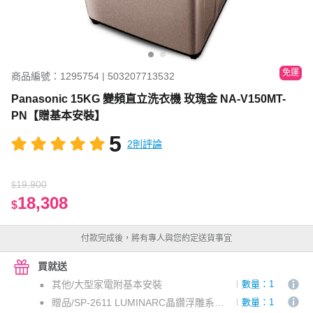
免運
商品編號：1295754 | 503207713532
Panasonic 15KG 變頻直立洗衣機 玫瑰金 NA-V150MT-
PN【贈基本安裝】
5
2則評論
19,900
$
18,308
$
付款完成後，將有專人與您約定送貨事宜
買就送
其他/大型家電附基本安裝
數量：1
贈品/SP-2611 LUMINARC晶鑽浮雕系列強化餐盤八件組-宅配通專案
數量：1