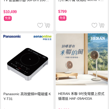
TV 智慧顯示器 50PUH7100
3-P
(不含安裝)
$799
$10,499
免運
免運
HERAN 禾聯 9吋免彎腰上控式
Panasonic 高效變頻IH電磁爐 K
循環扇 HAF-09AH33A
Y-T31