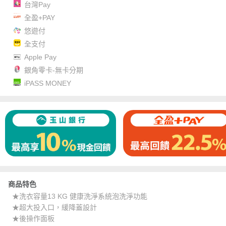
台灣Pay
全盈+PAY
悠遊付
全支付
Apple Pay
銀角零卡-無卡分期
iPASS MONEY
商品特色
★洗衣容量13 KG 健康洗淨系統泡洗淨功能
★超大投入口，緩降蓋設計
★後操作面板