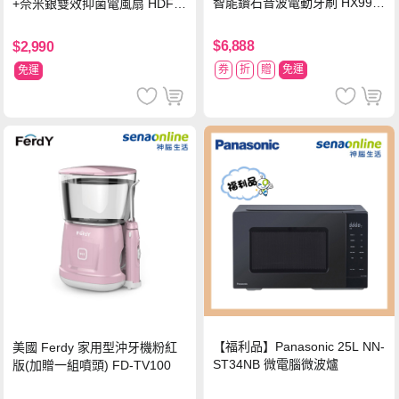
智能鑽石音波電動牙刷 HX992
+奈米銀雙效抑菌電風扇 HDF-1
4【贈亮白刷頭】
6AH72B
$6,888
$2,990
券
折
贈
免運
免運
【福利品】Panasonic 25L NN-
美國 Ferdy 家用型沖牙機粉紅
ST34NB 微電腦微波爐
版(加贈一組噴頭) FD-TV100