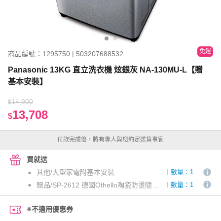
免運
商品編號：1295750 | 503207688532
Panasonic 13KG 直立洗衣機 炫銀灰 NA-130MU-L【贈
基本安裝】
14,900
$
13,708
$
付款完成後，將有專人與您約定送貨事宜
買就送
其他/大型家電附基本安裝
數量：1
贈品/SP-2612 德國Othello陶瓷防燙隨手杯三入組-宅配通專案
數量：1
※不適用優惠券