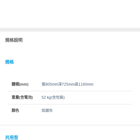
規格說明
規格
體積(mm)
寬805mm深725mm高1160mm
重量(含電池)
52 kg(含包裝)
顏色
炫銀灰
共用型