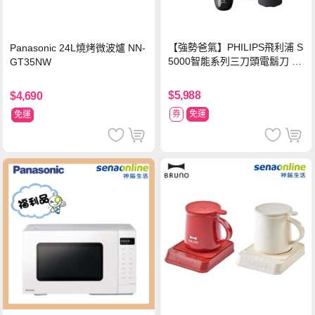
【強勢爸氣】PHILIPS飛利浦 S
Panasonic 24L燒烤微波爐 NN-
5000智能系列三刀頭電鬍刀 S5
GT35NW
889/60
$5,988
$4,690
券
免運
免運