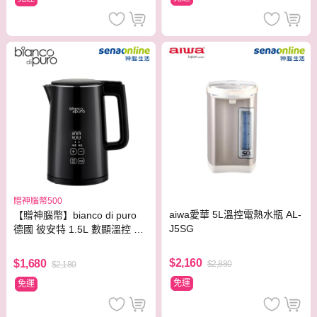
贈神腦幣500
aiwa愛華 5L溫控電熱水瓶 AL-
【贈神腦幣】bianco di puro
J5SG
德國 彼安特 1.5L 數顯溫控 電
熱水壺 KT020
$2,160
$1,680
$2,880
$2,180
免運
免運