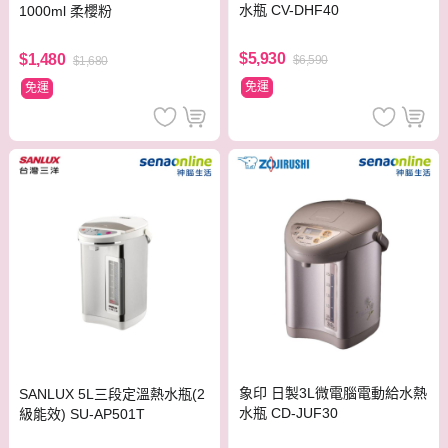
水瓶 CV-DHF40
1000ml 柔櫻粉
$5,930
$1,480
$6,590
$1,680
免運
免運
象印 日製3L微電腦電動給水熱
SANLUX 5L三段定溫熱水瓶(2
水瓶 CD-JUF30
級能效) SU-AP501T