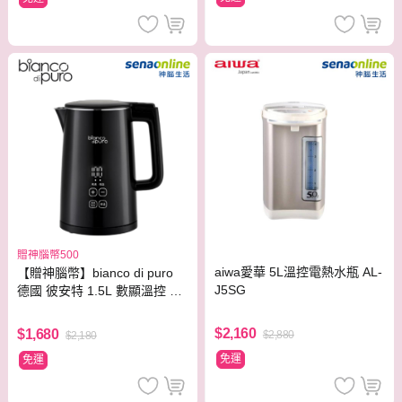
贈神腦幣500
aiwa愛華 5L溫控電熱水瓶 AL-
【贈神腦幣】bianco di puro
J5SG
德國 彼安特 1.5L 數顯溫控 電
熱水壺 KT020
$2,160
$1,680
$2,880
$2,180
免運
免運