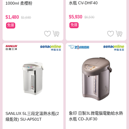
水瓶 CV-DHF40
1000ml 柔櫻粉
$5,930
$1,480
$6,590
$1,680
免運
免運
象印 日製3L微電腦電動給水熱
SANLUX 5L三段定溫熱水瓶(2
水瓶 CD-JUF30
級能效) SU-AP501T