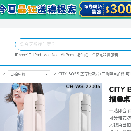
iPhone17
iPad
Mac Neo
AirPods
衛生紙
LG家電租賃服務
CITY BOSS 藍芽磁吸式+三角架自拍桿-
自拍周邊
CITY
摺疊桌
一貼即合 
可分離式防
大視角自拍