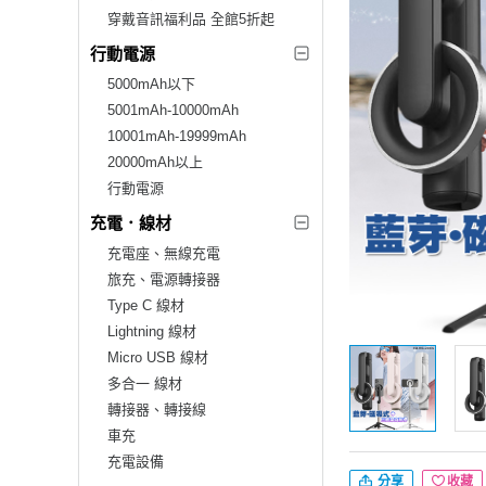
穿戴音訊福利品 全館5折起
行動電源
5000mAh以下
5001mAh-10000mAh
10001mAh-19999mAh
20000mAh以上
行動電源
充電．線材
充電座、無線充電
旅充、電源轉接器
Type C 線材
Lightning 線材
Micro USB 線材
多合一 線材
轉接器、轉接線
車充
充電設備
分享
收藏