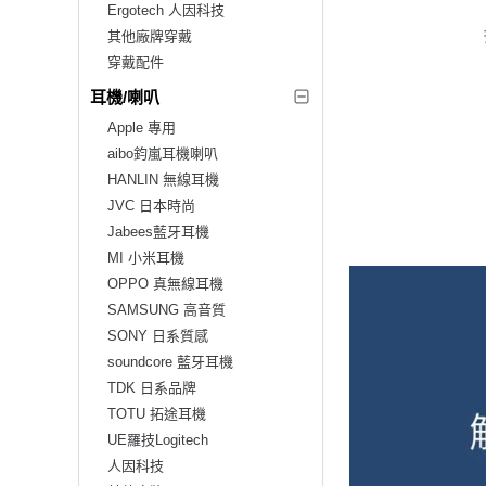
Ergotech 人因科技
其他廠牌穿戴
穿戴配件
耳機/喇叭
Apple 專用
aibo鈞嵐耳機喇叭
HANLIN 無線耳機
JVC 日本時尚
Jabees藍牙耳機
MI 小米耳機
OPPO 真無線耳機
SAMSUNG 高音質
SONY 日系質感
soundcore 藍牙耳機
TDK 日系品牌
TOTU 拓途耳機
UE羅技Logitech
人因科技