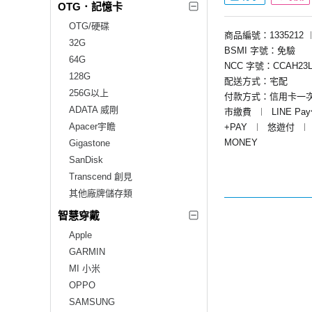
OTG．記憶卡
OTG/硬碟
商品編號：1335212
32G
BSMI 字號：免驗
64G
NCC 字號：CCAH23L
128G
配送方式：宅配
256G以上
付款方式：信用卡一
ADATA 威剛
市繳費
︱
LINE Pa
Apacer宇瞻
+PAY
︱
悠遊付
︱
MONEY
Gigastone
SanDisk
Transcend 創見
其他廠牌儲存類
智慧穿戴
Apple
GARMIN
MI 小米
OPPO
SAMSUNG