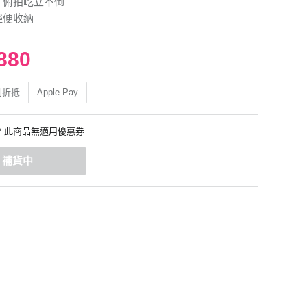
 俯拍屹立不倒
輕便收納
880
利折抵
Apple Pay
* 此商品無適用優惠券
補貨中