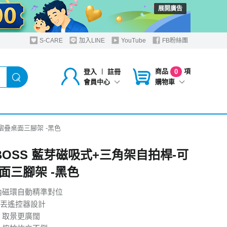
展開廣告
S-CARE
加入LINE
YouTube
FB粉絲團
商品
項
登入
︱
註冊
0
購物車
會員中心
可摺疊桌面三腳架 -黑色
 BOSS 藍芽磁吸式+三角架自拍桿-可
面三腳架 -黑色
內磁環自動精準對位
丟遙控器設計
 取景更廣闊