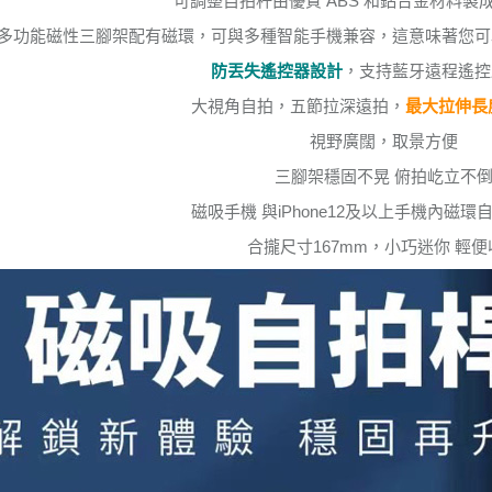
可調整自拍杆由優質 ABS 和鋁合金材料製
多功能磁性三腳架配有磁環，可與多種智能手機兼容，這意味著您可
防丟失遙控器設計
，支持藍牙遠程遙控
大視角自拍，五節拉深遠拍，
最大拉伸長度
視野廣闊，取景方便
三腳架穩固不晃 俯拍屹立不
磁吸手機 與iPhone12及以上手機內磁
合攏尺寸167mm，小巧迷你 輕便