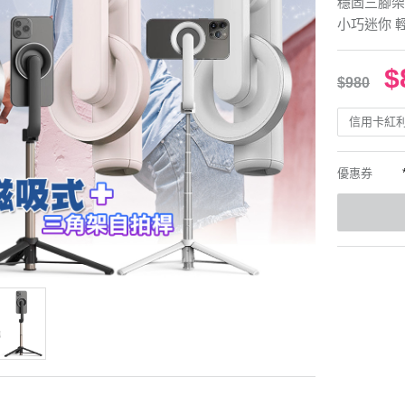
穩固三腳架
小巧迷你 
$
$980
信用卡紅
優惠券