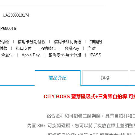
︱
UA2300018174
P6900T6
次付款
︱
信用卡分期付款
︱
信用卡紅利折抵
︱
神腦門
y付款
︱
街口支付
︱
Pi拍錢包
︱
台灣Pay
︱
全盈
全支付
︱
Apple Pay
︱
銀角零卡-無卡分期
︱
iPASS
商品介紹
規格
CITY BOSS 藍芽磁吸式+三角架自拍桿-
鋁合金杆和可摺疊三腳架腳，具有自拍杆和
內置 360° 可旋轉磁頭，您可以將手機放在棒上並調