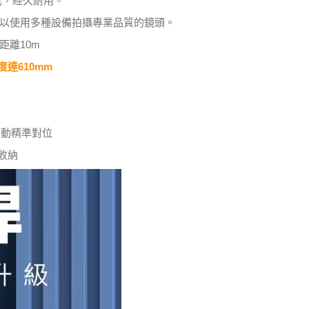
成，經久耐用。
以使用多種設備拍攝專業品質的鏡頭。
距離10m
達610mm
倒
環自動精準對位
收納