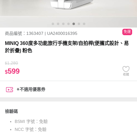
免運
商品編號：1363407 | UA2400016395
MINIQ 360度多功能旅行手機支架/自拍桿(便攜式設計、易
於折疊) 粉色
1,280
$
599
$
收藏
※不適用優惠券
檢驗碼
BSMI 字號：
免驗
NCC 字號：
免驗