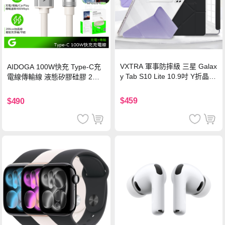
VXTRA 軍事防摔級 三星 Galax
AIDOGA 100W快充 Type-C充
y Tab S10 Lite 10.9吋 Y折晶透
電線傳輸線 液態矽膠硅膠 2M
背蓋立架皮套 含筆槽(經典黑)
支援iPhone17/安卓/手機/平板
$459
$490