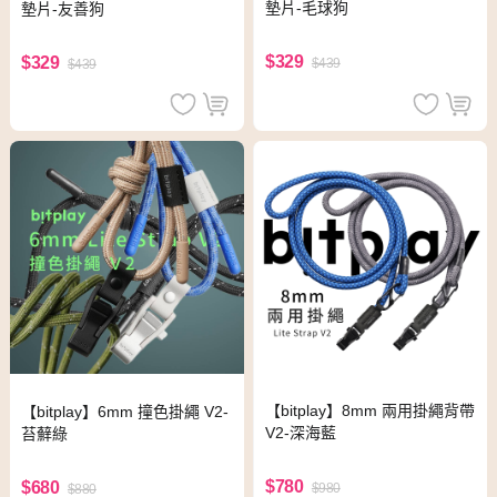
墊片-毛球狗
墊片-友善狗
$329
$329
$439
$439
【bitplay】8mm 兩用掛繩背帶
【bitplay】6mm 撞色掛繩 V2-
V2-深海藍
苔蘚綠
$780
$680
$980
$880