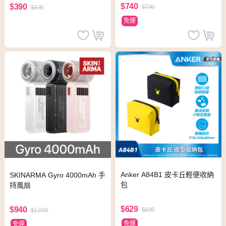
$740
$390
$790
$490
免運
Anker A84B1 皮卡丘輕便收納
SKINARMA Gyro 4000mAh 手
包
持風扇
$629
$940
$699
$1,090
免運
免運