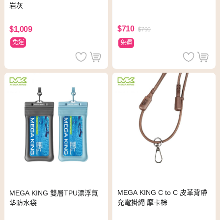
岩灰
$710
$1,009
$790
免運
免運
MEGA KING C to C 皮革背帶
MEGA KING 雙層TPU漂浮氣
充電掛繩 摩卡棕
墊防水袋