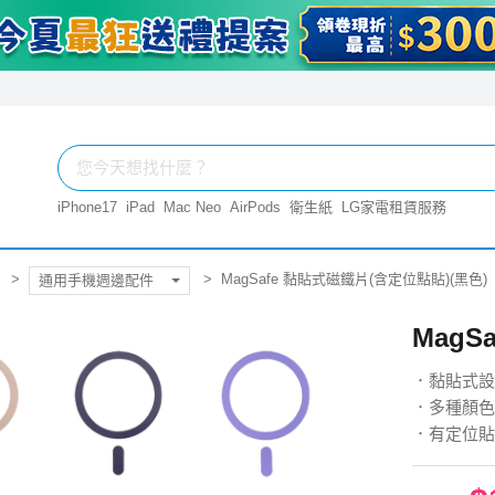
iPhone17
iPad
Mac Neo
AirPods
衛生紙
LG家電租賃服務
MagSafe 黏貼式磁鐵片(含定位點貼)(黑色)
通用手機週邊配件
MagS
．黏貼式設
．多種顏色
．有定位貼