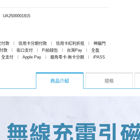
︱
UA2500001815
次付款
︱
信用卡分期付款
︱
信用卡紅利折抵
︱
神腦門
y付款
︱
街口支付
︱
Pi拍錢包
︱
台灣Pay
︱
全盈
全支付
︱
Apple Pay
︱
銀角零卡-無卡分期
︱
iPASS
商品介紹
規格