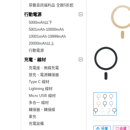
穿戴音訊福利品 全館5折起
行動電源
5000mAh以下
5001mAh-10000mAh
10001mAh-19999mAh
20000mAh以上
行動電源
充電．線材
充電座、無線充電
旅充、電源轉接器
Type C 線材
Lightning 線材
Micro USB 線材
多合一 線材
轉接器、轉接線
車充
充電設備
分享
收藏