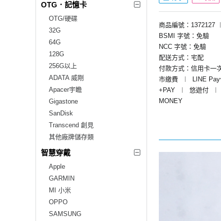
OTG．記憶卡
OTG/硬碟
商品編號：1372127
32G
BSMI 字號：免驗
64G
NCC 字號：免驗
128G
配送方式：宅配
256G以上
付款方式：信用卡一
ADATA 威剛
市繳費
︱
LINE Pa
Apacer宇瞻
+PAY
︱
悠遊付
︱
MONEY
Gigastone
SanDisk
Transcend 創見
其他廠牌儲存類
智慧穿戴
Apple
GARMIN
MI 小米
OPPO
SAMSUNG