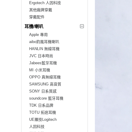
Ergotech 人因科技
其他廠牌穿戴
穿戴配件
耳機/喇叭
Apple 專用
aibo鈞嵐耳機喇叭
HANLIN 無線耳機
JVC 日本時尚
Jabees藍牙耳機
MI 小米耳機
OPPO 真無線耳機
SAMSUNG 高音質
SONY 日系質感
soundcore 藍牙耳機
TDK 日系品牌
TOTU 拓途耳機
UE羅技Logitech
人因科技