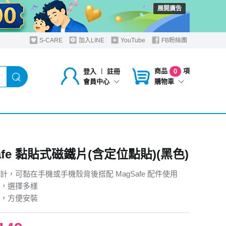
展開廣告
S-CARE
加入LINE
YouTube
FB粉絲團
商品
項
登入
︱
註冊
0
購物車
會員中心
afe 黏貼式磁鐵片(含定位點貼)(黑色)
計，可黏在手機或手機殼背後搭配 MagSafe 配件使用
，選擇多樣
，方便安裝