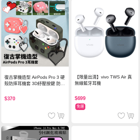
【限量出清】vivo TWS Air 真
復古掌機造型 AirPods Pro 3 硬
無線藍牙耳機
殼防摔耳機套 3D紓壓按鍵 防開
鎖扣 附心形掛勾(懷舊灰)
$699
$370
免運