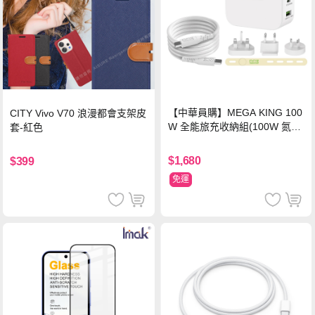
【中華員購】MEGA KING 100
CITY Vivo V70 浪漫都會支架皮
W 全能旅充收納組(100W 氮化
套-紅色
鎵旅充頭 +100W高速充電線附
萬國轉接器)
$1,680
$399
免運