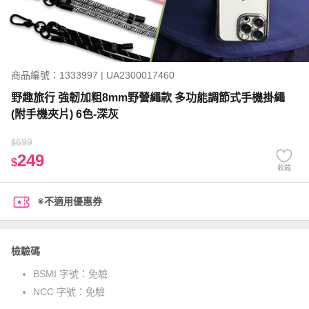
商品編號：1333997 | UA2300017460
野趣旅行 強韌加粗8mm野營繩款 多功能調節式手機掛繩
(附手機夾片) 6色-深灰
699
$
249
$
收藏
※不適用優惠券
檢驗碼
BSMI 字號：
免驗
NCC 字號：
免驗