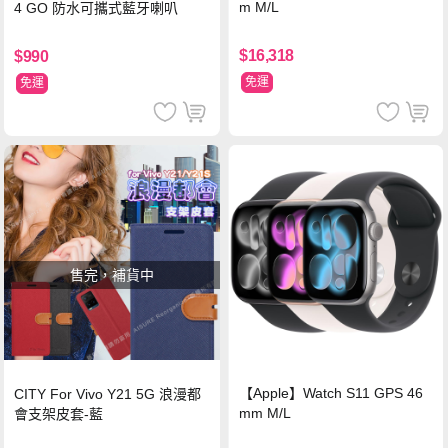
m M/L
4 GO 防水可攜式藍牙喇叭
$16,318
$990
免運
免運
售完，補貨中
【Apple】Watch S11 GPS 46
CITY For Vivo Y21 5G 浪漫都
mm M/L
會支架皮套-藍