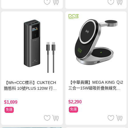
【中華員購】MEGA KING Ｑi2
【Wh+CCC標示】CUKTECH
三合一15W磁吸折疊無線充電
酷態科 10號PLUS 120W 行動
支架 黑
電源 15000mAh (PB150P)-黑
色
$2,290
$1,699
免運
免運