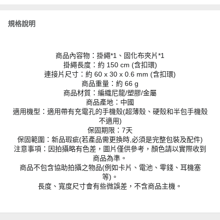
規格說明
商品內容物：掛繩*1、固化布夾片*1
掛繩長度：約 150 cm (含扣環)
連接片尺寸：約 60 x 30 x 0.6 mm (含扣環)
商品重量：約 66 g
商品材質：編織尼龍/塑膠/金屬
商品產地：中國
適用機型：適用帶有充電孔的手機殼(超薄殼、硬殼和半包手機殼
不適用)
保固期限：7天
保固範圍：新品瑕疵(若產品需更換時,必須是完整包裝及配件)
注意事項：因拍攝略有色差，圖片僅供參考，顏色請以實際收到
商品為準。
商品不包含協助拍攝之物品(例如卡片、電池、零錢、耳機塞
等)。
長度、寬度尺寸會有些微誤差，不含商品主機。