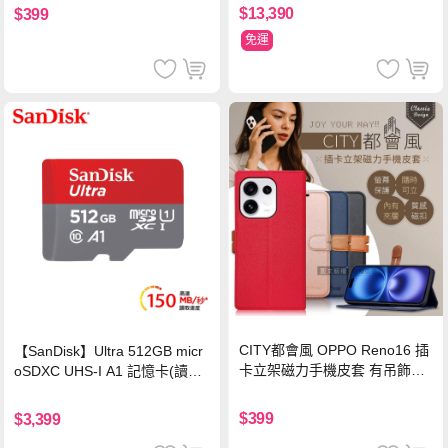
$13,390
$399
免運
CITY都會風 OPPO Reno16 插
【SanDisk】Ultra 512GB micr
卡立架磁力手機皮套 有吊飾孔
oSDXC UHS-I A1 記憶卡(讀取
(奢華紅)
達150MB/s)
$399
$3,399