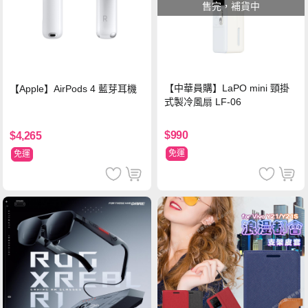
售完，補貨中
【中華員購】LaPO mini 頸掛
【Apple】AirPods 4 藍芽耳機
式製冷風扇 LF-06
$990
$4,265
免運
免運