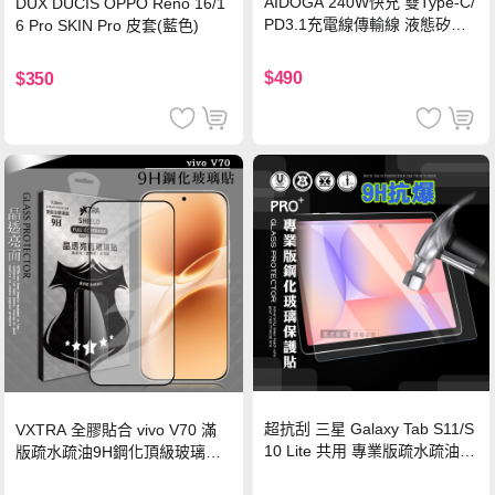
AIDOGA 240W快充 雙Type-C/
DUX DUCIS OPPO Reno 16/1
PD3.1充電線傳輸線 液態矽膠
6 Pro SKIN Pro 皮套(藍色)
硅膠 2M 支援iPhone17/安卓/手
機/平板/筆電
$490
$350
超抗刮 三星 Galaxy Tab S11/S
VXTRA 全膠貼合 vivo V70 滿
10 Lite 共用 專業版疏水疏油9
版疏水疏油9H鋼化頂級玻璃貼
H鋼化玻璃膜 平板玻璃貼
保護貼(黑)