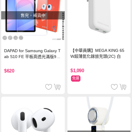
售完，補貨中
【中華員購】MEGA KING 65
DAPAD for Samsung Galaxy T
W超薄氮化鎵旅充頭(2C) 白
ab S10 FE 平板高透光滿版9H
鋼化玻璃保護貼
$1,090
$620
免運