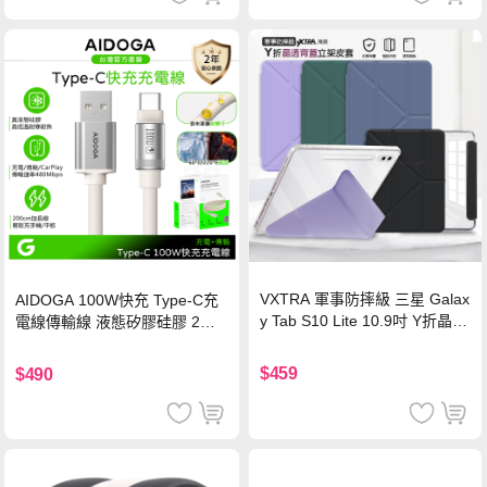
VXTRA 軍事防摔級 三星 Galax
AIDOGA 100W快充 Type-C充
y Tab S10 Lite 10.9吋 Y折晶透
電線傳輸線 液態矽膠硅膠 2M
背蓋立架皮套 含筆槽(經典黑)
支援iPhone17/安卓/手機/平板
$459
$490