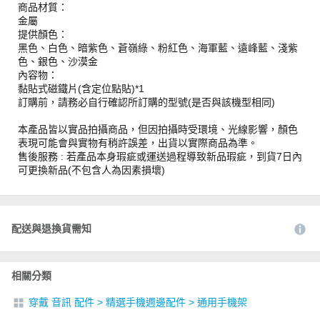
商品材質：
金屬
提供顏色：
黑色、白色、暗紫色、蒼嶺綠、粉紅色、海軍藍、遠峰藍、淺紫
色、銀色、沙漠金
內容物：
黏貼式磁鐵片(含定位點貼)*1
訂購前，請務必自行確認所訂購的型號(是否與該機型相同)
本產品皆以實品拍攝商品，但因拍攝時受環境、光線影響，顏色
表現可能會與實物有稍許誤差，出貨以實際商品為準。
售後服務 : 若產品本身瑕疵或運送過程導致新品瑕疵，到貨7日內
可更換新品(不包含人為因素損壞)
配送與退換貨需知
相關分類
穿戴 音訊 配件
>
精選手機週邊配件
>
通用手機架