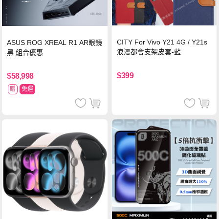
CITY For Vivo Y21 4G / Y21s
ASUS ROG XREAL R1 AR眼鏡
浪漫都會支架皮套-藍
黑 組合優惠
$399
$58,998
贈
免運