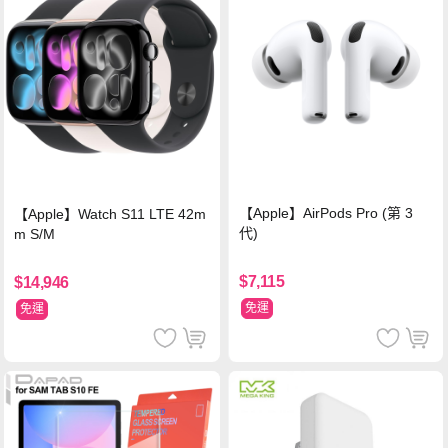
【Apple】AirPods Pro (第 3
【Apple】Watch S11 LTE 42m
代)
m S/M
$7,115
$14,946
免運
免運