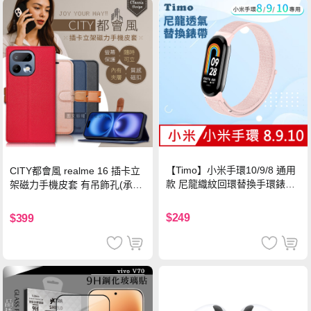
【Timo】小米手環10/9/8 通用
CITY都會風 realme 16 插卡立
款 尼龍織紋回環替換手環錶帶-
架磁力手機皮套 有吊飾孔(承諾
珍珠粉
黑)
$249
$399