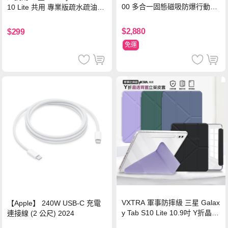
00 多合一固態磁吸防爆行動電
10 Lite 共用 專業版疏水疏油9H
源 冰曜白
鋼化玻璃膜 平板玻璃貼
$2,880
$299
免運
VXTRA 軍事防摔級 三星 Galax
【Apple】 240W USB-C 充電
y Tab S10 Lite 10.9吋 Y折晶透
連接線 (2 公尺) 2024
背蓋立架皮套 含筆槽(經典黑)