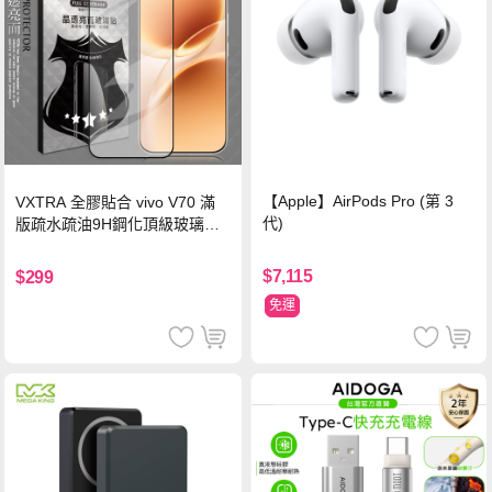
【Apple】AirPods Pro (第 3
VXTRA 全膠貼合 vivo V70 滿
代)
版疏水疏油9H鋼化頂級玻璃貼
保護貼(黑)
$7,115
$299
免運