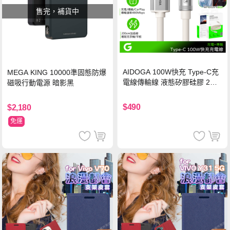
售完，補貨中
AIDOGA 100W快充 Type-C充
MEGA KING 10000準固態防爆
電線傳輸線 液態矽膠硅膠 2M
磁吸行動電源 暗影黑
支援iPhone17/安卓/手機/平板
$490
$2,180
免運