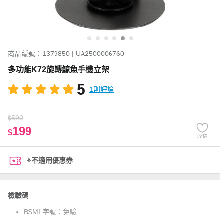
商品編號：1379850 | UA2500006760
多功能K72旋轉鯨魚手機立架
5
1則評論
590
$
199
$
收藏
※不適用優惠券
檢驗碼
BSMI 字號：
免驗