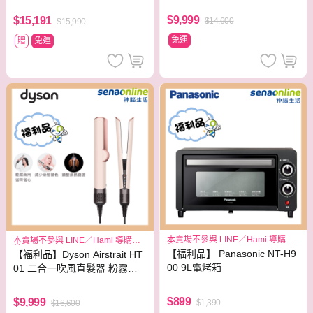
$9,999
$15,191
$14,600
$15,990
免運
贈
免運
本賣場不參與 LINE／Hami 導購回
本賣場不參與 LINE／Hami 導購回
饋
饋
【福利品】 Panasonic NT-H9
【福利品】Dyson Airstrait HT
00 9L電烤箱
01 二合一吹風直髮器 粉霧玫
瑰
$899
$9,999
$1,390
$16,600