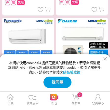
券
贈
免運
券
贈
免運
本網站使用cookies以提供更優質的購物體驗，若您繼續瀏覽
本網站內容，即表示您同意本網站使用cookie。如欲了解更多
資訊，請參閱本網站之
隱私權政策
加碼送獨家雙好禮，領券再現折
加碼送獨家雙好禮
DAIKIN大金 RXM50ZVLT/FT
Panasonic CS-Y22BA2 CU-Y
我同意
XM50ZVLT 6-8坪 橫綱Z系列
22BHA2 3-4坪 Y系列 變頻冷
變頻冷暖空調
暖空調
$54,162
$19,800
$60,180
0
$22,000
券
贈
免運
贈
免運
首頁
收藏清單
影音
購物車
會員中心