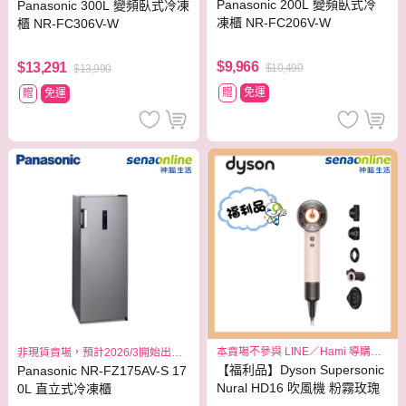
Panasonic 200L 變頻臥式冷
Panasonic 300L 變頻臥式冷凍
凍櫃 NR-FC206V-W
櫃 NR-FC306V-W
$9,966
$13,291
$10,490
$13,990
贈
免運
贈
免運
本賣場不參與 LINE／Hami 導購回
非現貨賣場，預計2026/3開始出
饋
貨。
【福利品】Dyson Supersonic
Panasonic NR-FZ175AV-S 17
Nural HD16 吹風機 粉霧玫瑰
0L 直立式冷凍櫃