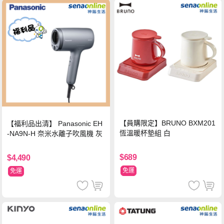
【員購限定】BRUNO BXM201
【福利品出清】 Panasonic EH
恆溫暖杯墊組 白
-NA9N-H 奈米水離子吹風機 灰
$689
$4,490
免運
免運