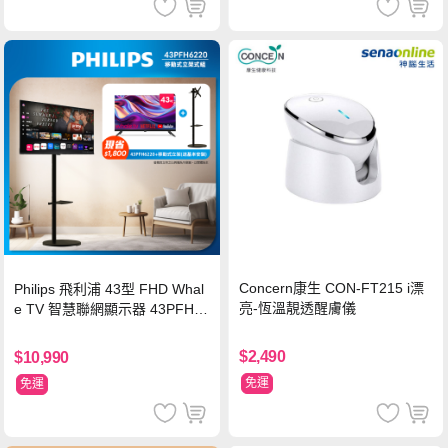
Concern康生 CON-FT215 i漂
Philips 飛利浦 43型 FHD Whal
亮-恆溫靚透醒膚儀
e TV 智慧聯網顯示器 43PFH6
220 ★立架組合(含立架安裝)
$2,490
$10,990
免運
免運