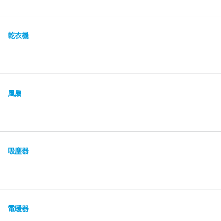
乾衣機
風扇
吸塵器
電暖器