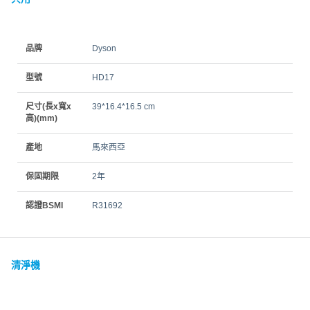
品牌
Dyson
型號
HD17
尺寸(長x寬x
39*16.4*16.5 cm
高)(mm)
產地
馬來西亞
保固期限
2年
認證BSMI
R31692
清淨機