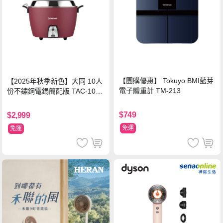
【團購優惠】 Tokuyo BMI藍芽
【2025年秋季新色】大同 10人
電子體重計 TM-213
份不鏽鋼電鍋簡配版 TAC-10L-
MCRL 莓果紅
$749
$2,999
免運
免運