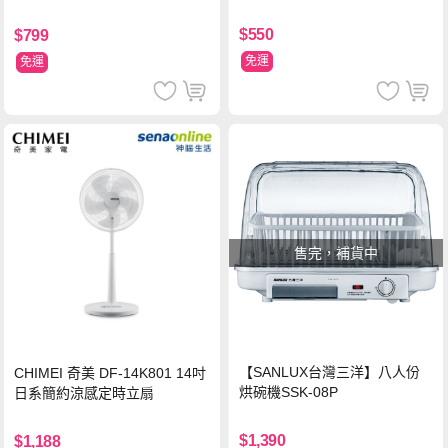
$550
$799
免運
免運
售完，補貨中
【SANLUX台灣三洋】八人份
CHIMEI 奇美 DF-14K801 14吋
烘碗機SSK-08P
日系簡約涼感定時立扇
$1,390
$1,188