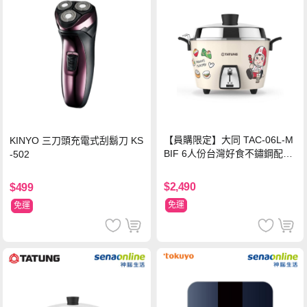
【員購限定】大同 TAC-06L-M
KINYO 三刀頭充電式刮鬍刀 KS
BIF 6人份台灣好食不鏽鋼配件
-502
電鍋
$2,490
$499
免運
免運