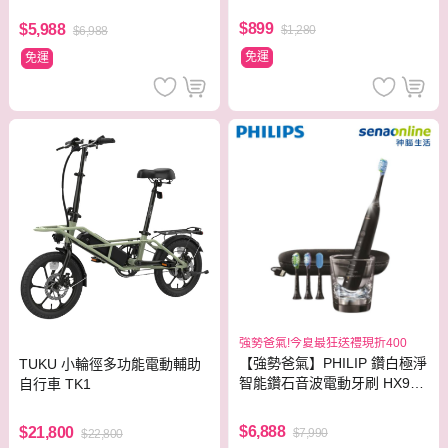
S5889/60
$899
$5,988
$1,280
$6,988
免運
免運
強勢爸氣!今夏最狂送禮現折400
【強勢爸氣】PHILIP 鑽白極淨
TUKU 小輪徑多功能電動輔助
智能鑽石音波電動牙刷 HX992
自行車 TK1
4【贈亮白刷頭】
$6,888
$21,800
$7,990
$22,800