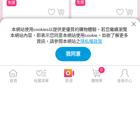
免運
免運
本網站使用cookies以提供更優質的購物體驗，若您繼續瀏覽
本網站內容，即表示您同意本網站使用cookie。如欲了解更多
資訊，請參閱本網站之
隱私權政策
我同意
0
首頁
收藏清單
影音
購物車
會員中心
Johnson 喬山 Schwinn 藍芽飛
Johnson 喬山 雅樂座按摩椅 A
輪健身車 800IC
380
$40,288
$60,488
$58,800
$98,800
免運
免運