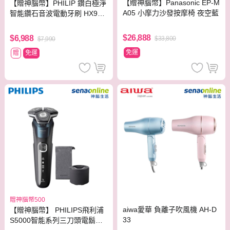
【贈神腦幣】Panasonic EP-M
【贈神腦幣】PHILIP 鑽白極淨
A05 小摩力沙發按摩椅 夜空藍
智能鑽石音波電動牙刷 HX992
4【贈亮白刷頭】
$26,888
$6,988
$33,800
$7,990
免運
贈
免運
贈神腦幣500
aiwa愛華 負離子吹風機 AH-D
【贈神腦幣】 PHILIPS飛利浦
33
S5000智能系列三刀頭電鬍刀