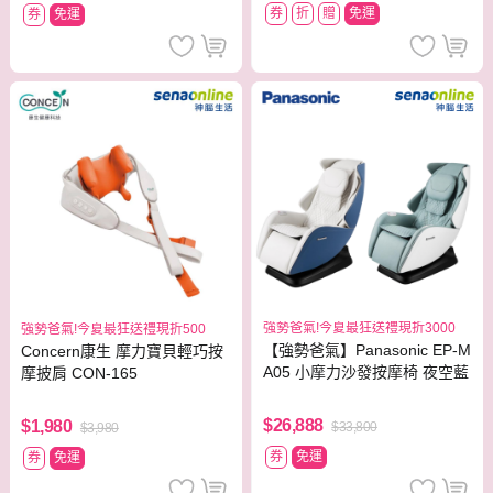
券
折
贈
免運
券
免運
強勢爸氣!今夏最狂送禮現折3000
強勢爸氣!今夏最狂送禮現折500
【強勢爸氣】Panasonic EP-M
Concern康生 摩力寶貝輕巧按
A05 小摩力沙發按摩椅 夜空藍
摩披肩 CON-165
$26,888
$1,980
$33,800
$3,980
券
免運
券
免運