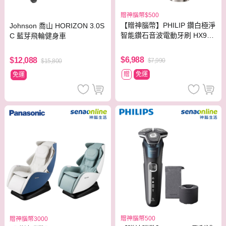
贈神腦幣$500
【贈神腦幣】PHILIP 鑽白極淨
Johnson 喬山 HORIZON 3.0S
智能鑽石音波電動牙刷 HX992
C 藍芽飛輪健身車
4【贈亮白刷頭】
$6,988
$12,088
$7,990
$15,800
贈
免運
免運
贈神腦幣500
贈神腦幣3000