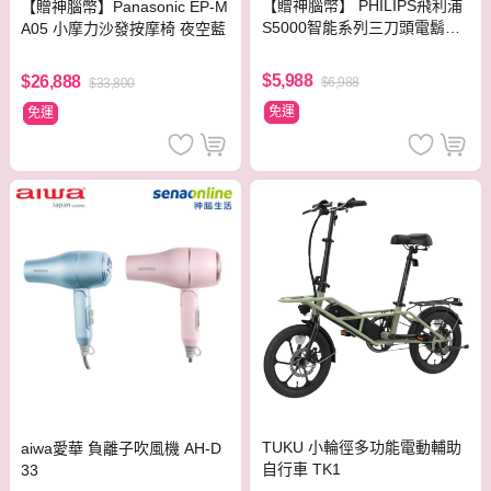
【贈神腦幣】 PHILIPS飛利浦
【贈神腦幣】Panasonic EP-M
S5000智能系列三刀頭電鬍刀
A05 小摩力沙發按摩椅 夜空藍
S5889/60
$5,988
$26,888
$6,988
$33,800
免運
免運
TUKU 小輪徑多功能電動輔助
aiwa愛華 負離子吹風機 AH-D
自行車 TK1
33