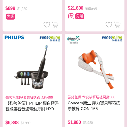
$21,800
$899
$22,800
$1,280
券
免運
免運
強勢爸氣!今夏最狂送禮現折500
強勢爸氣!今夏最狂送禮現折400
Concern康生 摩力寶貝輕巧按
【強勢爸氣】PHILIP 鑽白極淨
摩披肩 CON-165
智能鑽石音波電動牙刷 HX992
4【贈亮白刷頭】
$1,980
$6,888
$3,980
$7,990