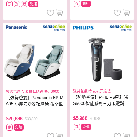
券
免運
券
折
贈
免運
強勢爸氣!今夏最狂送禮
強勢爸氣!今夏最狂送禮現折3000
【強勢爸氣】PHILIPS飛利浦
【強勢爸氣】Panasonic EP-M
S5000智能系列三刀頭電鬍刀
A05 小摩力沙發按摩椅 夜空藍
S5889/60
$5,988
$26,888
$6,988
$33,800
券
免運
券
免運