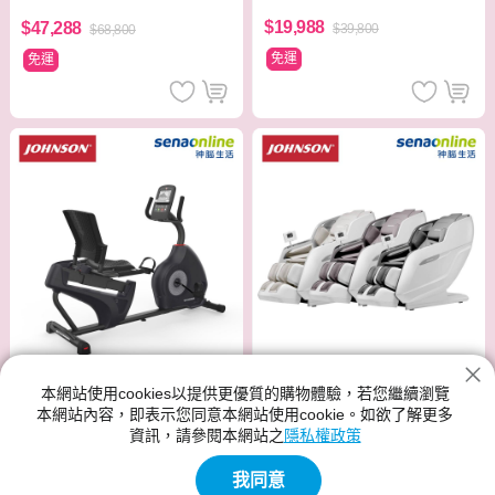
$19,988
$47,288
$39,800
$68,800
免運
免運
本網站使用cookies以提供更優質的購物體驗，若您繼續瀏覽
Johnson 喬山 雅樂座按摩椅 A
Johnson 喬山 Schwinn 斜臥式
本網站內容，即表示您同意本網站使用cookie。如欲了解更多
380
健身車 510R
資訊，請參閱本網站之
隱私權政策
$60,488
$27,088
$98,800
$45,800
我同意