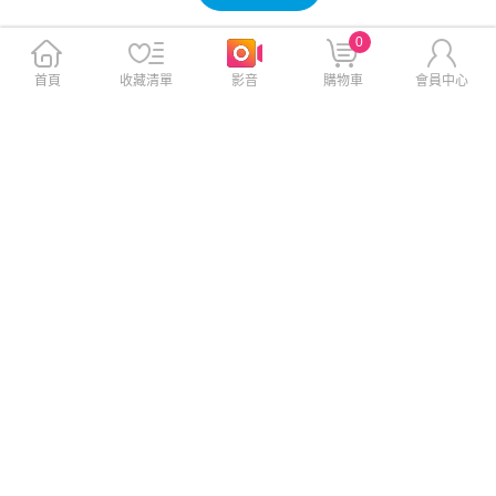
免運
免運
0
首頁
收藏清單
影音
購物車
會員中心
【這夏有禮】Panasonic EP-M
Johnson 喬山 Schwinn 藍芽飛
A05 小摩力沙發按摩椅 夜空藍
輪健身車 800IC
$26,888
$40,288
$33,800
$58,800
免運
免運