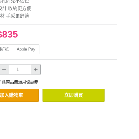
雙孔同充不佔位
式設計 收納更方便
材 手感更舒適
$835
利折抵
Apple Pay
* 此商品無適用優惠券
加入購物車
立即購買