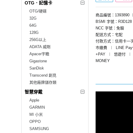
OTG．記憶卡
OTG/硬碟
商品編號：1393890
32G
BSMI 字號：R3D128
64G
NCC 字號：免驗
128G
配送方式：宅配
256G以上
付款方式：信用卡一
ADATA 威剛
市繳費
︱
LINE Pa
Apacer宇瞻
+PAY
︱
悠遊付
︱
MONEY
Gigastone
SanDisk
Transcend 創見
其他廠牌儲存類
智慧穿戴
Apple
GARMIN
MI 小米
OPPO
SAMSUNG