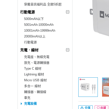
穿戴音訊福利品 全館5折起
行動電源
5000mAh以下
5001mAh-10000mAh
10001mAh-19999mAh
20000mAh以上
行動電源
充電．線材
充電座、無線充電
旅充、電源轉接器
Type C 線材
Lightning 線材
Micro USB 線材
多合一 線材
轉接器、轉接線
車充
充電設備
分享
收藏