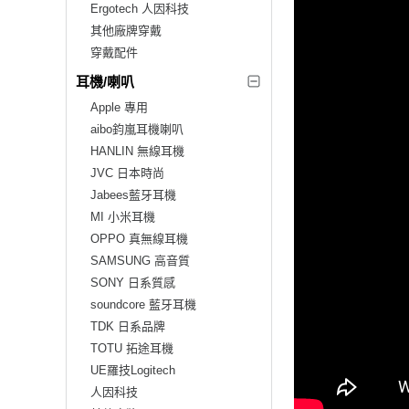
Ergotech 人因科技
其他廠牌穿戴
穿戴配件
耳機/喇叭
Apple 專用
aibo鈞嵐耳機喇叭
HANLIN 無線耳機
JVC 日本時尚
Jabees藍牙耳機
MI 小米耳機
OPPO 真無線耳機
SAMSUNG 高音質
SONY 日系質感
soundcore 藍牙耳機
TDK 日系品牌
TOTU 拓途耳機
UE羅技Logitech
人因科技