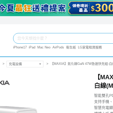
iPhone17
iPad
Mac Neo
AirPods
衛生紙
LG家電租賃服務
【MAXIA】氮化鎵GaN 47W急速快充組-白線(
充電設備
【MAX
白線(M
智能雙孔P
支持手機、
智慧充電顯