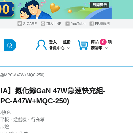
展開廣告
S-CARE
加入LINE
YouTube
FB粉絲團
商品
項
登入
︱
註冊
0
購物車
會員中心
MPC-A47W+MQC-250)
IA】氮化鎵GaN 47W急速快充組-
PC-A47W+MQC-250)
D快充
平板、遊戲機、行充等
示燈