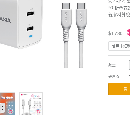
體體小巧 
90°折疊
親膚材質線
$1,780
信用卡紅
數量
優惠券