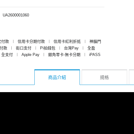
︱
UA2600001060
次付款
︱
信用卡分期付款
︱
信用卡紅利折抵
︱
神腦門
y付款
︱
街口支付
︱
Pi拍錢包
︱
台灣Pay
︱
全盈
全支付
︱
Apple Pay
︱
銀角零卡-無卡分期
︱
iPASS
商品介紹
規格