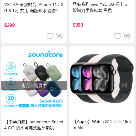
亞麻系列 vivo Y21 5G 插卡立
VXTRA 全膠貼合 iPhone 11 / X
架磁力手機皮套 黑色
R 6.1吋 共用 滿版疏水疏油9H
鋼化頂級玻璃膜(黑)
$390
$299
售完，補貨中
【Apple】Watch S11 LTE 46m
【中華員購】soundcore Select
m M/L
4 GO 防水可攜式藍牙喇叭