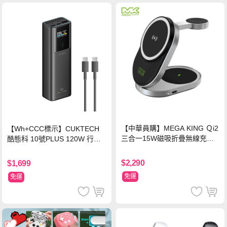
【中華員購】MEGA KING Ｑi2
【Wh+CCC標示】CUKTECH
三合一15W磁吸折疊無線充電
酷態科 10號PLUS 120W 行動
支架 黑
電源 15000mAh (PB150P)-黑
色
$2,290
$1,699
免運
免運