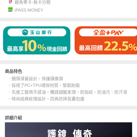
銀角零卡-無卡分期
iPASS MONEY
商品特色
．鏡頭滑蓋設計，保護攝像頭
．採用了PC+TPU環保材質，堅韌耐磨
．先進工藝噴手感油，觸感細膩柔潤，防指紋、防油污、防汗濕
．時尚經典紋理設計，四角防摔氣囊包邊
詳細介紹