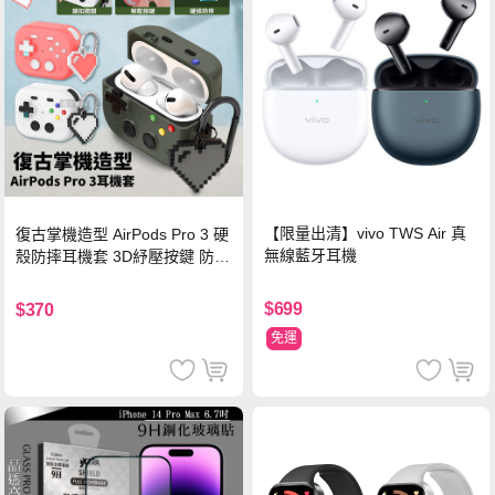
【限量出清】vivo TWS Air 真
復古掌機造型 AirPods Pro 3 硬
無線藍牙耳機
殼防摔耳機套 3D紓壓按鍵 防開
鎖扣 附心形掛勾(懷舊灰)
$699
$370
免運