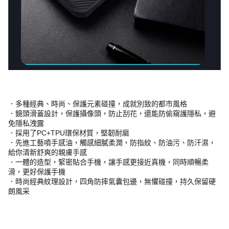
．多種經典、時尚、保護元素碰撞，成就別致的都市風格
．鏡頭滑蓋設計，保護攝像頭，防止刮花，還能防偷窺護隱私，避
免隱私洩露
．採用了PC+TPU環保材質，堅韌耐磨
．先進工藝噴手感油，觸感細膩柔潤，防指紋、防油污、防汗濕，
給你清新舒爽的親膚手感
．一體的造型，緊密貼合手機，讓手感更接近真機，同時順暢柔
滑，更好保護手機
．時尚經典紋理設計，四角防摔氣囊包邊，無懼碰撞，持久保留硬
朗風采