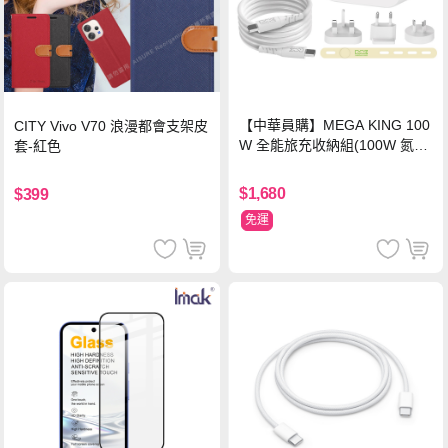
【中華員購】MEGA KING 100
CITY Vivo V70 浪漫都會支架皮
W 全能旅充收納組(100W 氮化
套-紅色
鎵旅充頭 +100W高速充電線附
萬國轉接器)
$1,680
$399
免運