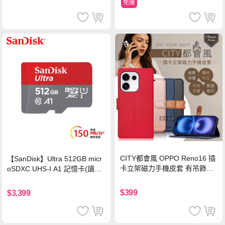
免運
CITY都會風 OPPO Reno16 插
【SanDisk】Ultra 512GB micr
卡立架磁力手機皮套 有吊飾孔
oSDXC UHS-I A1 記憶卡(讀取
(奢華紅)
達150MB/s)
$399
$3,399