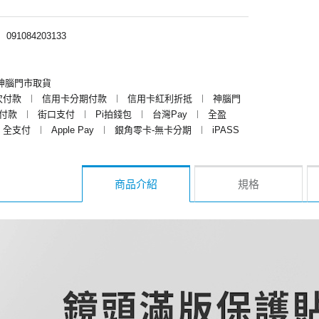
︱
091084203133
神腦門市取貨
次付款
︱
信用卡分期付款
︱
信用卡紅利折抵
︱
神腦門
y付款
︱
街口支付
︱
Pi拍錢包
︱
台灣Pay
︱
全盈
全支付
︱
Apple Pay
︱
銀角零卡-無卡分期
︱
iPASS
商品介紹
規格