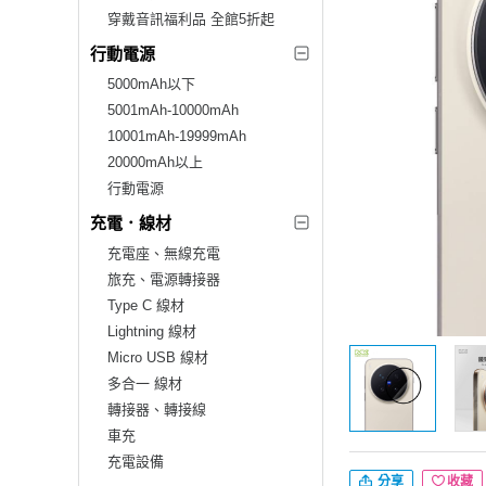
穿戴音訊福利品 全館5折起
行動電源
5000mAh以下
5001mAh-10000mAh
10001mAh-19999mAh
20000mAh以上
行動電源
充電．線材
充電座、無線充電
旅充、電源轉接器
Type C 線材
Lightning 線材
Micro USB 線材
多合一 線材
轉接器、轉接線
車充
充電設備
分享
收藏