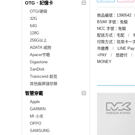
OTG．記憶卡
OTG/硬碟
商品編號：1390542
32G
BSMI 字號：免驗
64G
NCC 字號：免驗
128G
配送方式：宅配
︱
256G以上
付款方式：信用卡一
ADATA 威剛
市繳費
︱
LINE Pa
Apacer宇瞻
+PAY
︱
悠遊付
︱
MONEY
Gigastone
SanDisk
Transcend 創見
其他廠牌儲存類
智慧穿戴
Apple
GARMIN
MI 小米
OPPO
SAMSUNG