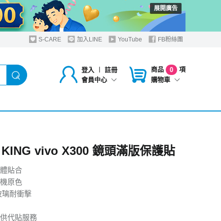
展開廣告
S-CARE
加入LINE
YouTube
FB粉絲團
商品
項
登入
︱
註冊
0
購物車
會員中心
 KING vivo X300 鏡頭滿版保護貼
體貼合
機原色
玻璃耐衝擊
供代貼服務