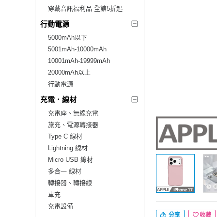
穿戴音訊福利品 全館5折起
行動電源
5000mAh以下
5001mAh-10000mAh
10001mAh-19999mAh
20000mAh以上
行動電源
充電．線材
充電座、無線充電
旅充、電源轉接器
Type C 線材
Lightning 線材
Micro USB 線材
多合一 線材
轉接器、轉接線
車充
充電設備
分享
收藏