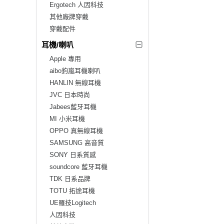
Ergotech 人因科技
其他廠牌穿戴
穿戴配件
耳機/喇叭
Apple 專用
aibo鈞嵐耳機喇叭
HANLIN 無線耳機
JVC 日本時尚
Jabees藍牙耳機
MI 小米耳機
OPPO 真無線耳機
SAMSUNG 高音質
SONY 日系質感
soundcore 藍牙耳機
TDK 日系品牌
TOTU 拓途耳機
UE羅技Logitech
人因科技