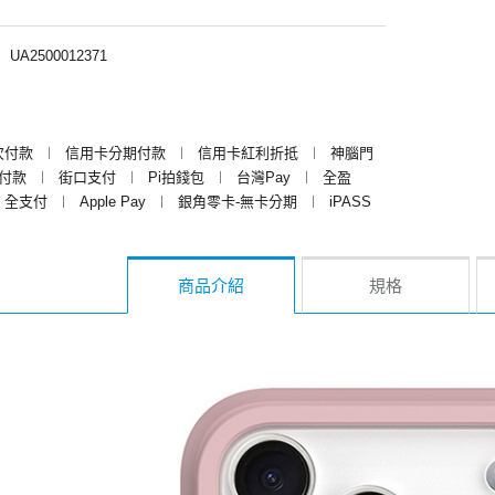
︱
UA2500012371
次付款
︱
信用卡分期付款
︱
信用卡紅利折抵
︱
神腦門
y付款
︱
街口支付
︱
Pi拍錢包
︱
台灣Pay
︱
全盈
全支付
︱
Apple Pay
︱
銀角零卡-無卡分期
︱
iPASS
商品介紹
規格