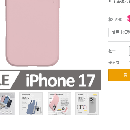
∎【強吸力
$2,290
信用卡紅
數量
優惠券