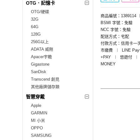
OTG．記憶卡
OTG/硬碟
商品編號：1389114
32G
BSMI 字號：免驗
64G
NCC 字號：免驗
128G
配送方式：宅配
256G以上
付款方式：信用卡一
ADATA 威剛
市繳費
︱
LINE Pa
Apacer宇瞻
+PAY
︱
悠遊付
︱
MONEY
Gigastone
SanDisk
Transcend 創見
其他廠牌儲存類
智慧穿戴
Apple
GARMIN
MI 小米
OPPO
SAMSUNG