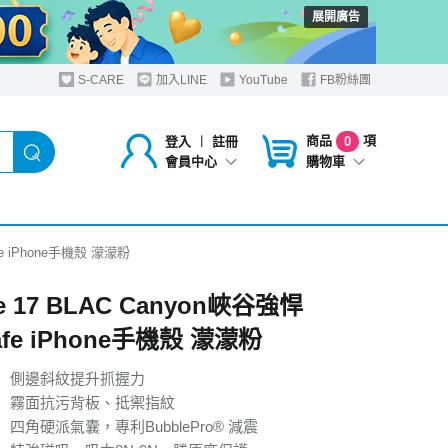
展開廣告
S-CARE
加入LINE
YouTube
FB粉絲團
商品
項
登入
︱
註冊
0
購物車
會員中心
afe iPhone手機殼 濛濛粉
ne 17 BLAC Canyon峽谷強悍
afe iPhone手機殼 濛濛粉
】側邊斜紋提升抓握力
】霧面抗污背板、抵禦指紋
四角硬派氣囊，專利BubblePro® 減震