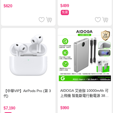
$499
$620
免運
AIDOGA 艾迪伽 10000mAh 可
【中華VIP】AirPods Pro (第 3
上飛機 智能斷電行動電源 38.5
代)
Wh PD雙向快充充電線 鈦銀 台
灣BSMI/中國CCC/歐美CE/FCC
$990
$7,190
認證