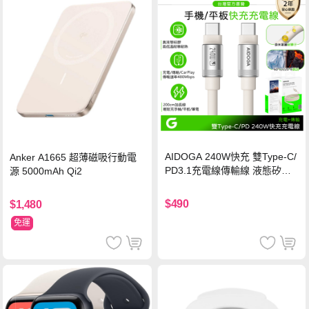
AIDOGA 240W快充 雙Type-C/
Anker A1665 超薄磁吸行動電
PD3.1充電線傳輸線 液態矽膠
源 5000mAh Qi2
硅膠 2M 支援iPhone17/安卓/手
機/平板/筆電
$490
$1,480
免運