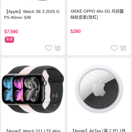
XIEKE OPPO A6x 5G 月詩蠶
【Apple】Watch SE 3 2025 G
絲紋皮套(玫紅)
PS 40mm S/M
$290
$7,590
免運
【Apple】AirTag (第 2 代) 1件
【Apple】Watch S11 LTE 46m