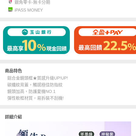
銀角零卡-無卡分期
iPASS MONEY
商品特色
鋁合金鏡頭框★質感升級UP!UP!
碳纖紋背蓋，觸感極佳防指紋
鏡頭加高，防護愛機NO.1
彈性軟框材質，易拆裝不刮機!
詳細介紹