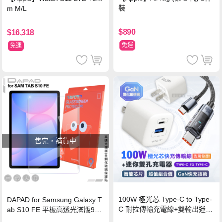
裝
m M/L
$890
$16,318
免運
免運
售完，補貨中
100W 極光芯 Type-C to Type-
DAPAD for Samsung Galaxy T
C 耐拉傳輸充電線+雙輸出迷你
ab S10 FE 平板高透光滿版9H
氮化鎵充電器
鋼化玻璃保護貼