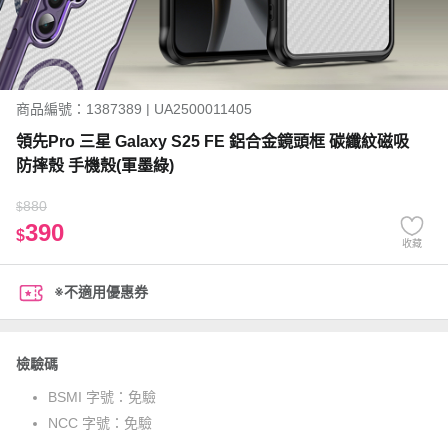
商品編號：1387389 | UA2500011405
領先Pro 三星 Galaxy S25 FE 鋁合金鏡頭框 碳纖紋磁吸
防摔殼 手機殼(軍墨綠)
880
$
390
$
收藏
※不適用優惠券
檢驗碼
BSMI 字號：
免驗
NCC 字號：
免驗