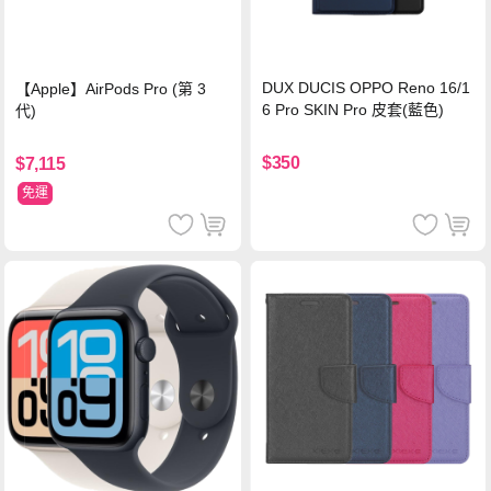
DUX DUCIS OPPO Reno 16/1
【Apple】AirPods Pro (第 3
6 Pro SKIN Pro 皮套(藍色)
代)
$350
$7,115
免運