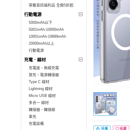
穿戴音訊福利品 全館5折起
行動電源
5000mAh以下
5001mAh-10000mAh
10001mAh-19999mAh
20000mAh以上
行動電源
充電．線材
充電座、無線充電
旅充、電源轉接器
Type C 線材
Lightning 線材
Micro USB 線材
多合一 線材
轉接器、轉接線
車充
充電設備
分享
收藏