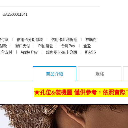
︱
UA2500011341
次付款
︱
信用卡分期付款
︱
信用卡紅利折抵
︱
神腦門
y付款
︱
街口支付
︱
Pi拍錢包
︱
台灣Pay
︱
全盈
全支付
︱
Apple Pay
︱
銀角零卡-無卡分期
︱
iPASS
商品介紹
規格
★孔位&裝機圖 僅供參考，依照實際