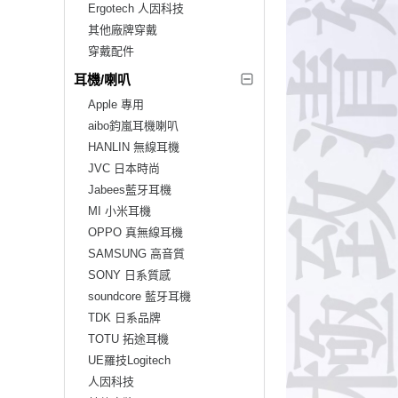
Ergotech 人因科技
其他廠牌穿戴
穿戴配件
耳機/喇叭
Apple 專用
aibo鈞嵐耳機喇叭
HANLIN 無線耳機
JVC 日本時尚
Jabees藍牙耳機
MI 小米耳機
OPPO 真無線耳機
SAMSUNG 高音質
SONY 日系質感
soundcore 藍牙耳機
TDK 日系品牌
TOTU 拓途耳機
UE羅技Logitech
人因科技