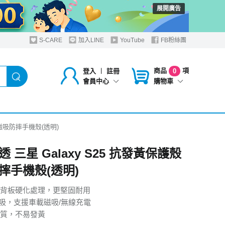
展開廣告
S-CARE
加入LINE
YouTube
FB粉絲團
商品
項
登入
︱
註冊
0
購物車
會員中心
 磁吸防摔手機殼(透明)
 三星 Galaxy S25 抗發黃保護殼
摔手機殼(透明)
背板硬化處理，更堅固耐用
磁吸，支援車載磁吸/無線充電
質，不易發黃