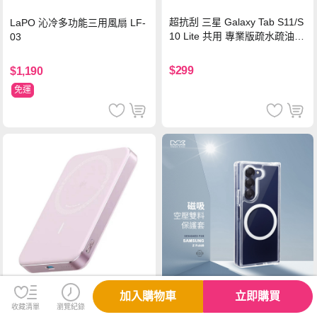
超抗刮 三星 Galaxy Tab S11/S
LaPO 沁冷多功能三用風扇 LF-
10 Lite 共用 專業版疏水疏油9
03
H鋼化玻璃膜 平板玻璃貼
$299
$1,190
免運
加入購物車
立即購買
收藏清單
瀏覽紀錄
【限量出清】MEGA KING 磁
Anker A1664 10000mAh Qi2