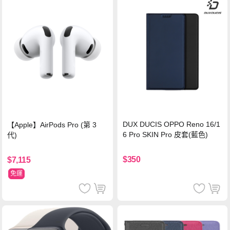
DUX DUCIS OPPO Reno 16/1
【Apple】AirPods Pro (第 3
6 Pro SKIN Pro 皮套(藍色)
代)
$350
$7,115
免運