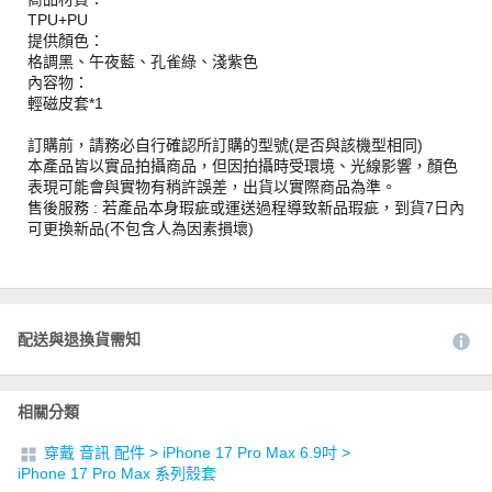
TPU+PU
提供顏色：
格調黑、午夜藍、孔雀綠、淺紫色
內容物：
輕磁皮套*1
訂購前，請務必自行確認所訂購的型號(是否與該機型相同)
本產品皆以實品拍攝商品，但因拍攝時受環境、光線影響，顏色
表現可能會與實物有稍許誤差，出貨以實際商品為準。
售後服務 : 若產品本身瑕疵或運送過程導致新品瑕疵，到貨7日內
可更換新品(不包含人為因素損壞)
配送與退換貨需知
相關分類
穿戴 音訊 配件
>
iPhone 17 Pro Max 6.9吋
>
iPhone 17 Pro Max 系列殼套