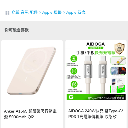
穿戴 音訊 配件
>
Apple 周邊
>
Apple 殼套
你可能會喜歡
AIDOGA 240W快充 雙Type-C/
Anker A1665 超薄磁吸行動電
PD3.1充電線傳輸線 液態矽膠
源 5000mAh Qi2
硅膠 2M 支援iPhone17/安卓/手
機/平板/筆電