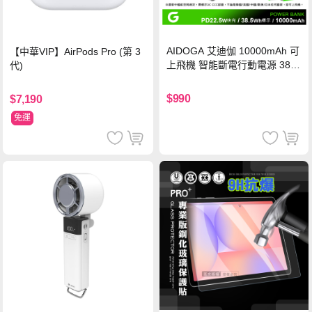
AIDOGA 艾迪伽 10000mAh 可
【中華VIP】AirPods Pro (第 3
上飛機 智能斷電行動電源 38.5
代)
Wh PD雙向快充充電線 鈦銀 台
灣BSMI/中國CCC/歐美CE/FCC
$990
$7,190
認證
免運