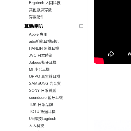
Ergotech 人因科技
其他廠牌穿戴
穿戴配件
耳機/喇叭
Apple 專用
aibo鈞嵐耳機喇叭
HANLIN 無線耳機
JVC 日本時尚
Jabees藍牙耳機
MI 小米耳機
OPPO 真無線耳機
SAMSUNG 高音質
SONY 日系質感
soundcore 藍牙耳機
TDK 日系品牌
TOTU 拓途耳機
UE羅技Logitech
人因科技