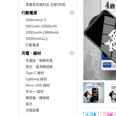
穿戴音訊福利品 全館5折起
行動電源
5000mAh以下
5001mAh-10000mAh
10001mAh-19999mAh
20000mAh以上
行動電源
充電．線材
充電座、無線充電
旅充、電源轉接器
Type C 線材
Lightning 線材
Micro USB 線材
多合一 線材
轉接器、轉接線
車充
充電設備
分享
收藏