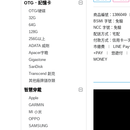
OTG．記憶卡
OTG/硬碟
商品編號：1386049
32G
BSMI 字號：免驗
64G
NCC 字號：免驗
128G
配送方式：宅配
256G以上
付款方式：信用卡一
ADATA 威剛
市繳費
︱
LINE Pa
Apacer宇瞻
+PAY
︱
悠遊付
︱
MONEY
Gigastone
SanDisk
Transcend 創見
其他廠牌儲存類
智慧穿戴
Apple
GARMIN
MI 小米
OPPO
SAMSUNG