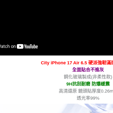
City iPhone 17 Air 6.5 硬派強
全面貼合不進灰
鋼化玻璃製成(非柔性款)
9H抗刮耐磨 防爆緩震
高清還原 鏡頭貼厚度0.26
透光率99%