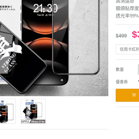
高清還原
鏡頭貼厚度0
透光率99%
$
$499
信用卡紅
數量
優惠券