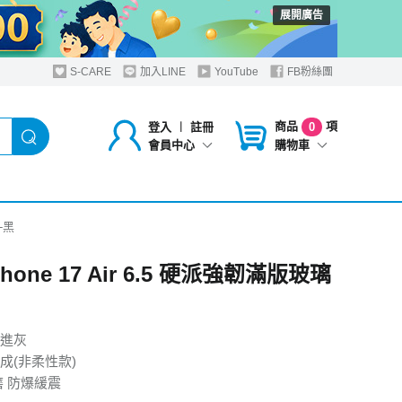
展開廣告
S-CARE
加入LINE
YouTube
FB粉絲團
商品
項
登入
︱
註冊
0
購物車
會員中心
貼-黑
iPhone 17 Air 6.5 硬派強韌滿版玻璃
進灰
成(非柔性款)
磨 防爆緩震