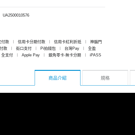
︱
UA2500010576
次付款
︱
信用卡分期付款
︱
信用卡紅利折抵
︱
神腦門
y付款
︱
街口支付
︱
Pi拍錢包
︱
台灣Pay
︱
全盈
全支付
︱
Apple Pay
︱
銀角零卡-無卡分期
︱
iPASS
商品介紹
規格