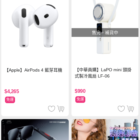
售完，補貨中
【中華員購】LaPO mini 頸掛
【Apple】AirPods 4 藍芽耳機
式製冷風扇 LF-06
$990
$4,265
免運
免運