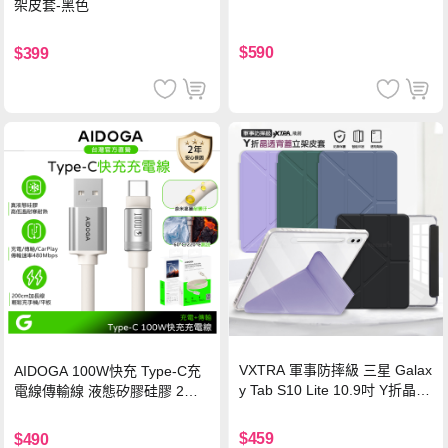
架皮套-黑色
$590
$399
VXTRA 軍事防摔級 三星 Galax
AIDOGA 100W快充 Type-C充
y Tab S10 Lite 10.9吋 Y折晶透
電線傳輸線 液態矽膠硅膠 2M
背蓋立架皮套 含筆槽(經典黑)
支援iPhone17/安卓/手機/平板
$459
$490