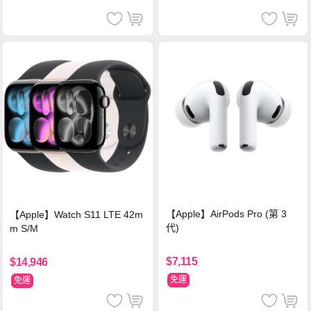
【Apple】AirPods Pro (第 3
【Apple】Watch S11 LTE 42m
代)
m S/M
$7,115
$14,946
免運
免運