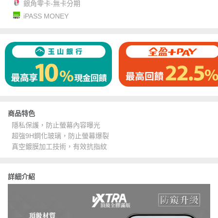
銀角零卡-無卡分期
iPASS MONEY
商品特色
隱私保護，防止螢幕內容曝光
超強9H鋼化玻璃，防止螢幕爆裂
真空鍍膜加工技術，有效抗指紋
詳細介紹