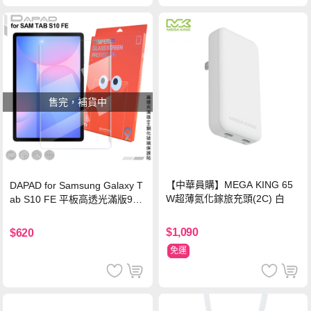
售完，補貨中
【中華員購】MEGA KING 65
DAPAD for Samsung Galaxy T
W超薄氮化鎵旅充頭(2C) 白
ab S10 FE 平板高透光滿版9H
鋼化玻璃保護貼
$1,090
$620
免運