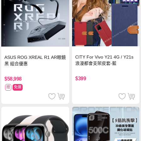
CITY For Vivo Y21 4G / Y21s
ASUS ROG XREAL R1 AR眼鏡
浪漫都會支架皮套-藍
黑 組合優惠
$399
$58,998
贈
免運