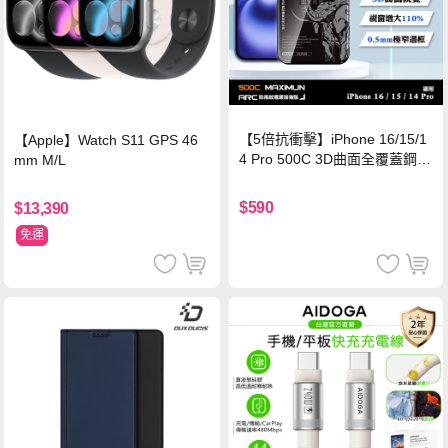
【5倍抗衝擊】iPhone 16/15/1
【Apple】Watch S11 GPS 46
4 Pro 500C 3D曲面全覆蓋鋼化
mm M/L
玻璃貼 0.5mm極窄邊框 防指紋
保護貼
$590
$13,390
免運