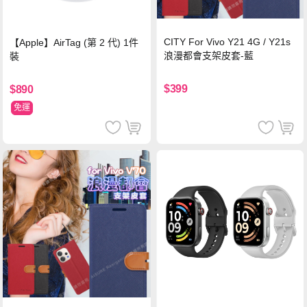
CITY For Vivo Y21 4G / Y21s
【Apple】AirTag (第 2 代) 1件
浪漫都會支架皮套-藍
裝
$399
$890
免運