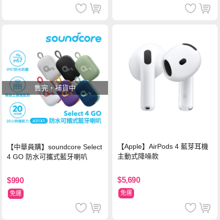
售完，補貨中
【Apple】AirPods 4 藍芽耳機
【中華員購】soundcore Select
主動式降噪款
4 GO 防水可攜式藍牙喇叭
$5,690
$990
免運
免運