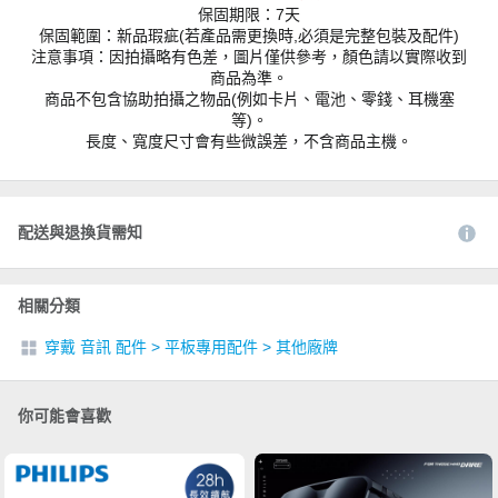
保固期限：7天
保固範圍：新品瑕疵(若產品需更換時,必須是完整包裝及配件)
注意事項：因拍攝略有色差，圖片僅供參考，顏色請以實際收到
商品為準。
商品不包含協助拍攝之物品(例如卡片、電池、零錢、耳機塞
等)。
長度、寬度尺寸會有些微誤差，不含商品主機。
配送與退換貨需知
相關分類
穿戴 音訊 配件
>
平板專用配件
>
其他廠牌
你可能會喜歡