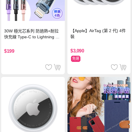
【Apple】AirTag (第 2 代) 4件
30W 極光芯系列 防過熱+耐拉
裝
快充線 Type-C to Lightning 傳
輸充電線(1.2M)黑色
$3,090
$199
免運