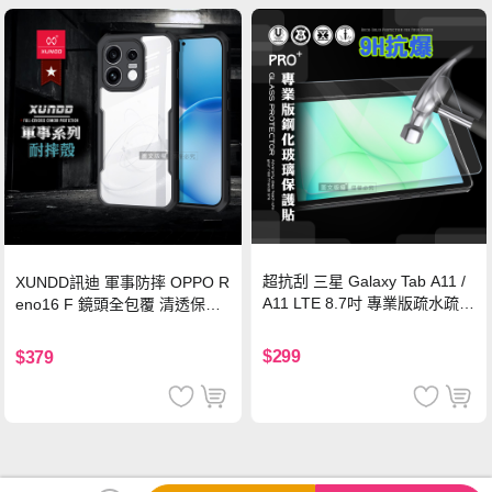
超抗刮 三星 Galaxy Tab A11 /
XUNDD訊迪 軍事防摔 OPPO R
A11 LTE 8.7吋 專業版疏水疏油
eno16 F 鏡頭全包覆 清透保護
9H鋼化玻璃膜 平板玻璃貼
殼 手機殼(夜幕黑)
$299
$379