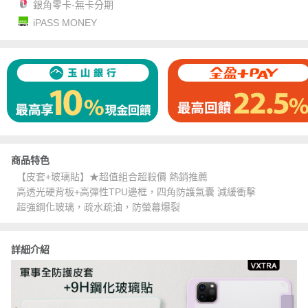
銀角零卡-無卡分期
iPASS MONEY
商品特色
【皮套+玻璃貼】★超值組合超殺價 熱銷推薦
高透光硬背板+高彈性TPU邊框，四角防護氣囊 減緩衝擊
超強鋼化玻璃，疏水疏油，防螢幕爆裂
詳細介紹