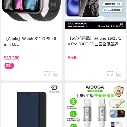
【5倍抗衝擊】iPhone 16/15/1
【Apple】Watch S11 GPS 46
4 Pro 500C 3D曲面全覆蓋鋼化
mm M/L
玻璃貼 0.5mm極窄邊框 防指紋
保護貼
$590
$13,390
免運