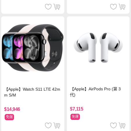
【Apple】AirPods Pro (第 3
【Apple】Watch S11 LTE 42m
代)
m S/M
$7,115
$14,946
免運
免運