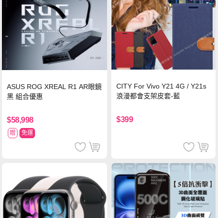
CITY For Vivo Y21 4G / Y21s
ASUS ROG XREAL R1 AR眼鏡
浪漫都會支架皮套-藍
黑 組合優惠
$399
$58,998
贈
免運