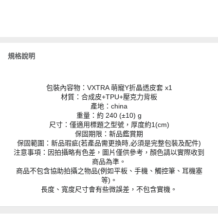
規格說明
包裝內容物：VXTRA 萌寵Y折晶透皮套 x1
材質：合成皮+TPU+壓克力背板
產地：china
重量：約 240 (±10) g
尺寸：僅適用標題之型號，厚度約1(cm)
保固期限：新品鑑賞期
保固範圍：新品瑕疵(若產品需更換時,必須是完整包裝及配件)
注意事項：因拍攝略有色差，圖片僅供參考，顏色請以實際收到
商品為準。
商品不包含協助拍攝之物品(例如平板、手機、觸控筆、耳機塞
等)。
長度、寬度尺寸會有些微誤差，不包含實機。