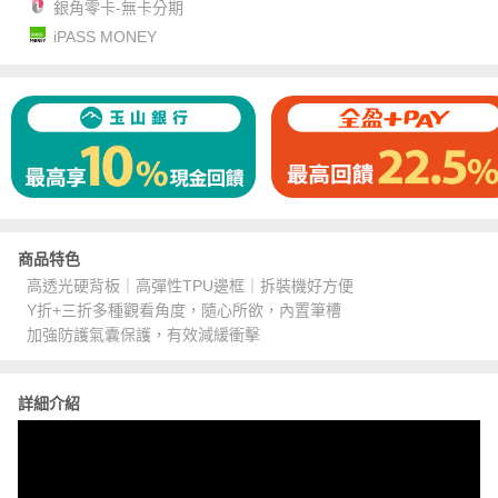
銀角零卡-無卡分期
iPASS MONEY
商品特色
高透光硬背板｜高彈性TPU邊框｜拆裝機好方便
Y折+三折多種觀看角度，隨心所欲，內置筆槽
加強防護氣囊保護，有效減緩衝擊
詳細介紹