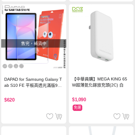
售完，補貨中
【中華員購】MEGA KING 65
DAPAD for Samsung Galaxy T
W超薄氮化鎵旅充頭(2C) 白
ab S10 FE 平板高透光滿版9H
鋼化玻璃保護貼
$1,090
$620
免運