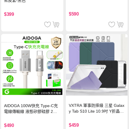
架皮套-黑色
$590
$399
VXTRA 軍事防摔級 三星 Galax
AIDOGA 100W快充 Type-C充
y Tab S10 Lite 10.9吋 Y折晶透
電線傳輸線 液態矽膠硅膠 2M
背蓋立架皮套 含筆槽(經典黑)
支援iPhone17/安卓/手機/平板
$459
$490