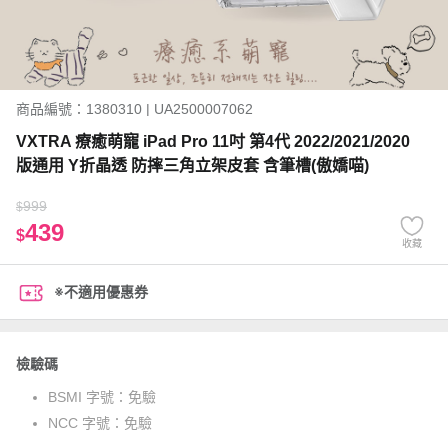
商品編號：1380310 | UA2500007062
VXTRA 療癒萌寵 iPad Pro 11吋 第4代 2022/2021/2020
版通用 Y折晶透 防摔三角立架皮套 含筆槽(傲嬌喵)
999
$
439
$
收藏
※不適用優惠券
檢驗碼
BSMI 字號：
免驗
NCC 字號：
免驗