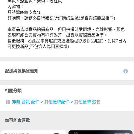
黑色、深藍色、紫色、玫紅色
內容物：
月詩蠶絲紋皮套*1
訂購前，請務必自行確認所訂購的型號(是否與該機型相同)
本產品皆以實品拍攝商品，但因拍攝時受環境、光線影響，顏色
表現可能會與實物有稍許誤差，出貨以實際商品為準。
售後服務 : 若產品本身瑕疵或運送過程導致新品瑕疵，到貨7日內
可更換新品(不包含人為因素損壞)
配送與退換貨需知
相關分類
穿戴 音訊 配件
>
其他廠牌配件
>
其他廠牌 殼套
你可能會喜歡