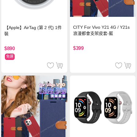
CITY For Vivo Y21 4G / Y21s
【Apple】AirTag (第 2 代) 1件
浪漫都會支架皮套-藍
裝
$399
$890
免運