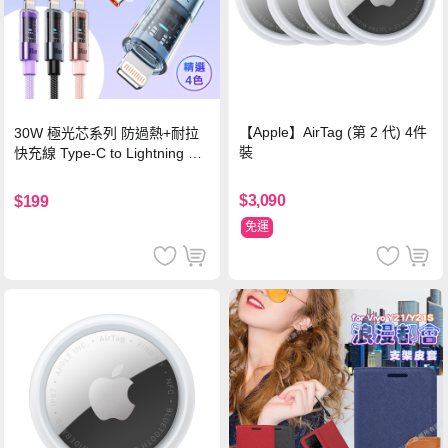
【Apple】AirTag (第 2 代) 4件
30W 極光芯系列 防過熱+耐拉
裝
快充線 Type-C to Lightning 傳
輸充電線(1.2M)黑色
$3,090
$199
免運