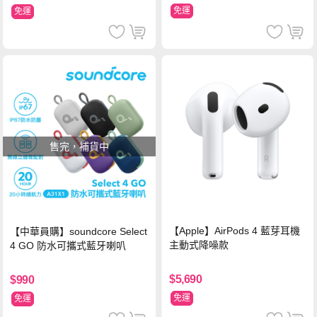
免運
免運
售完，補貨中
【Apple】AirPods 4 藍芽耳機
【中華員購】soundcore Select
主動式降噪款
4 GO 防水可攜式藍牙喇叭
$5,690
$990
免運
免運