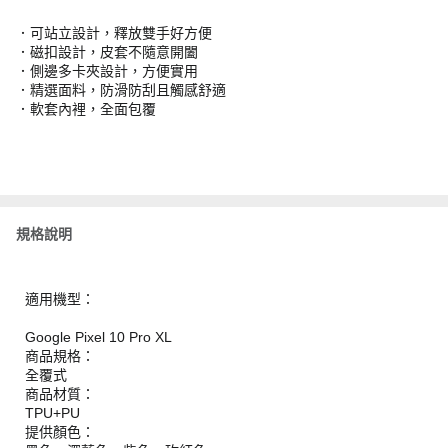
．可站立設計，釋放雙手好方便
．磁扣設計，皮套不隨意開闔
．側邊多卡夾設計，方便實用
．精選面料，防滑防刮且觸感舒適
．軟套內裡，全面包覆
規格說明
適用機型：
Google Pixel 10 Pro XL
商品規格：
全覆式
商品材質：
TPU+PU
提供顏色：