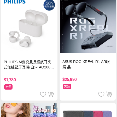
ASUS ROG XREAL R1 AR眼
PHILIPS AI麥克風長續航耳夾
鏡 黑
式無線藍牙耳機(白)-TAQ2000
WT
$25,990
$1,780
免運
免運