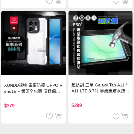
超抗刮 三星 Galaxy Tab A11 /
XUNDD訊迪 軍事防摔 OPPO R
A11 LTE 8.7吋 專業版疏水疏油
eno16 F 鏡頭全包覆 清透保護
9H鋼化玻璃膜 平板玻璃貼
殼 手機殼(夜幕黑)
$299
$379