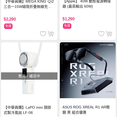
【Apple】 40W 動態電源轉接
【中華員購】MEGA KING Ｑi2
器 (最高輸出 60W)
三合一15W磁吸折疊無線充電
支架 黑
$1,290
$2,290
免運
免運
售完，補貨中
ASUS ROG XREAL R1 AR眼
【中華員購】LaPO mini 頸掛
鏡 黑 組合優惠
式製冷風扇 LF-06