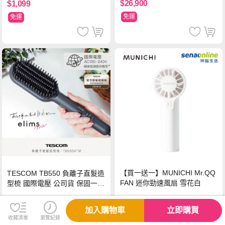
$26,900
$1,099
免運
免運
【買一送一】MUNICHI Mr.QQ
TESCOM TB550 負離子直髮造
FAN 迷你勁速風扇 雪花白
型梳 國際電壓 公司貨 保固一年
【贈台灣製 HER‘S護髮帽】
$499
$1,590
加入購物車
立即購買
收藏清單
瀏覽紀錄
免運
免運