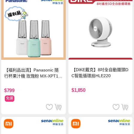
【DIKE戴克】8吋全自動擺頭D
【福利品出清】Panasonic 隨
C智能循環扇HLE220
行杯果汁機 玫瑰粉 MX-XPT10
3-P
$1,850
$799
免運