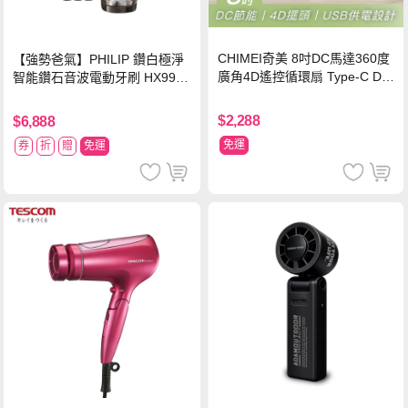
CHIMEI奇美 8吋DC馬達360度
【強勢爸氣】PHILIP 鑽白極淨
廣角4D遙控循環扇 Type-C DF-
智能鑽石音波電動牙刷 HX9924
08X1UM
【贈亮白刷頭】
$2,288
$6,888
免運
券
折
贈
免運