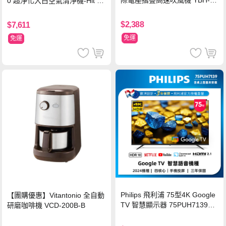
際電壓摺疊高速吹風機 YBH-12
0 超淨化大白空氣清淨機-Hit 18
QN03G(S)
坪
$2,388
$7,611
免運
免運
Philips 飛利浦 75型4K Google
【團購優惠】Vitantonio 全自動
TV 智慧顯示器 75PUH7139
研磨咖啡機 VCD-200B-B
(含基本安裝)