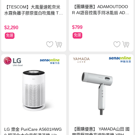
【團購優惠】ADAMOUTDOO
【TESCOM】大風量速乾奈米
R AI語音控風手持冰能扇 ADF
水霧負離子膠原蛋白吹風機 TC
N-HTF520AI
D3000TW 桃紅色 TCD-3000T
W
$799
$2,290
免運
免運
【團購優惠】 YAMADA山田 國
LG 樂金 PuriCare AS601HWG