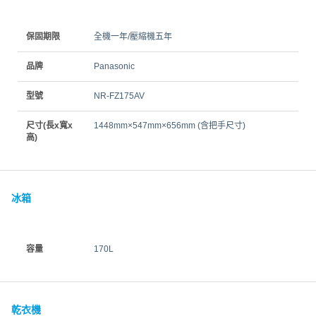
保固期限
全機一年/壓縮機五年
品牌
Panasonic
型號
NR-FZ175AV
尺寸(長x寬x
1448mm×547mm×656mm (含把手尺寸)
高)
冰箱
容量
170L
乾衣機