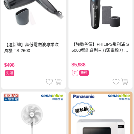
【強勢爸氣】PHILIPS飛利浦 S
【達新牌】超低電磁波專業吹
5000智能系列三刀頭電鬍刀 S5
風機 TS-2600
889/60
$5,988
$498
券
免運
免運