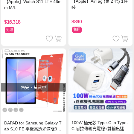
【Apple】AirTag (第 2 代) 1件
【Apple】Watch S11 LTE 46m
裝
m M/L
$890
$16,318
免運
免運
售完，補貨中
100W 極光芯 Type-C to Type-
DAPAD for Samsung Galaxy T
C 耐拉傳輸充電線+雙輸出迷你
ab S10 FE 平板高透光滿版9H