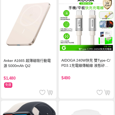
AIDOGA 240W快充 雙Type-C/
Anker A1665 超薄磁吸行動電
PD3.1充電線傳輸線 液態矽膠
源 5000mAh Qi2
硅膠 2M 支援iPhone17/安卓/手
機/平板/筆電
$490
$1,480
免運