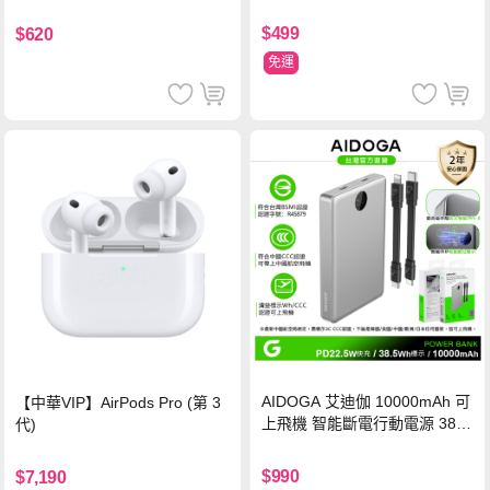
氮化鎵充電器
鋼化玻璃保護貼
$499
$620
免運
AIDOGA 艾迪伽 10000mAh 可
【中華VIP】AirPods Pro (第 3
上飛機 智能斷電行動電源 38.5
代)
Wh PD雙向快充充電線 鈦銀 台
灣BSMI/中國CCC/歐美CE/FCC
$990
$7,190
認證