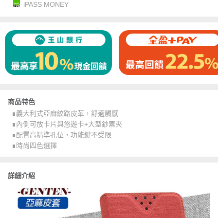
iPASS MONEY
商品特色
∎義大利式亞麻紋路皮革，舒適觸感
∎內側可放卡片與悠遊卡+大型鈔票夾
∎配置高精準孔位，功能鍵不受限
∎時尚四色選擇
詳細介紹