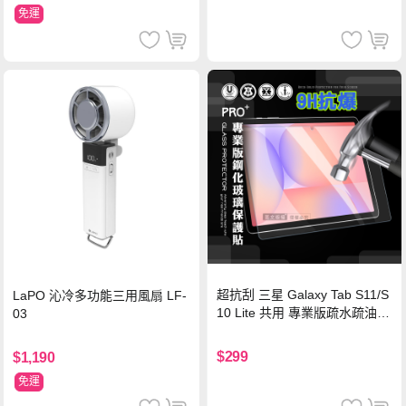
免運
超抗刮 三星 Galaxy Tab S11/S
LaPO 沁冷多功能三用風扇 LF-
10 Lite 共用 專業版疏水疏油9
03
H鋼化玻璃膜 平板玻璃貼
$299
$1,190
免運