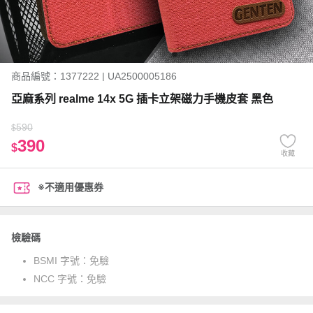
商品編號：1377222 | UA2500005186
亞麻系列 realme 14x 5G 插卡立架磁力手機皮套 黑色
590
$
390
$
收藏
※不適用優惠券
檢驗碼
BSMI 字號：
免驗
NCC 字號：
免驗