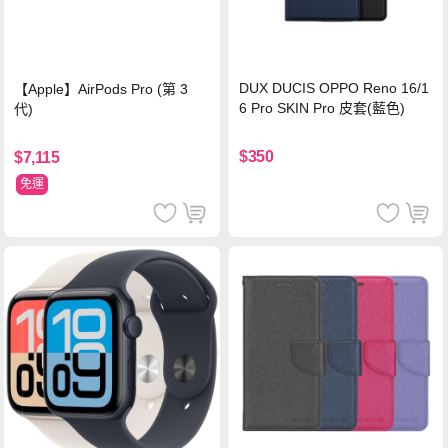
DUX DUCIS OPPO Reno 16/1
【Apple】AirPods Pro (第 3
6 Pro SKIN Pro 皮套(藍色)
代)
$350
$7,115
免運